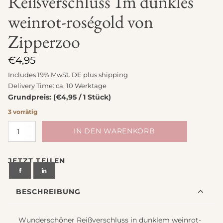
Reißverschluss 1m dunkles
weinrot-roségold von
Zipperzoo
€
4,95
Includes 19% MwSt. DE plus
shipping
Delivery Time: ca. 10 Werktage
Grundpreis: (€4,95 / 1 Stück)
3 vorrätig
Reißverschluss
IN DEN WARENKORB
1m
dunkles
JETZT TEILEN
weinrot-
roségold
von
BESCHREIBUNG
Zipperzoo
Menge
Wunderschöner Reißverschluss in dunklem weinrot-