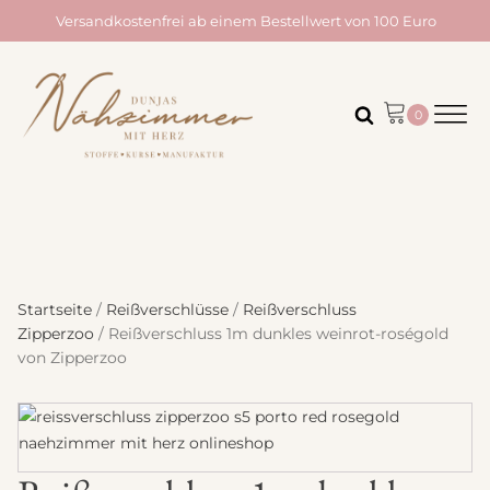
Versandkostenfrei ab einem Bestellwert von 100 Euro
Startseite
/
Reißverschlüsse
/
Reißverschluss
Zipperzoo
/ Reißverschluss 1m dunkles weinrot-roségold
von Zipperzoo