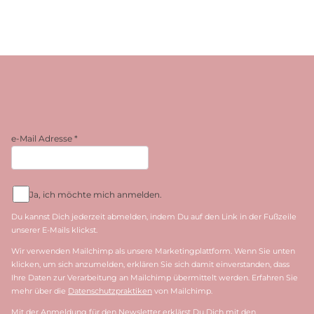
e-Mail Adresse
*
Ja, ich möchte mich anmelden.
Du kannst Dich jederzeit abmelden, indem Du auf den Link in der Fußzeile
unserer E-Mails klickst.
Wir verwenden Mailchimp als unsere Marketingplattform. Wenn Sie unten
klicken, um sich anzumelden, erklären Sie sich damit einverstanden, dass
Ihre Daten zur Verarbeitung an Mailchimp übermittelt werden. Erfahren Sie
mehr über die
Datenschutzpraktiken
von Mailchimp.
Mit der Anmeldung für den Newsletter erklärst Du Dich mit den