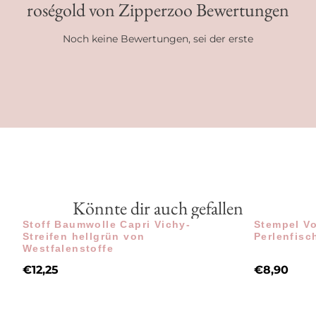
roségold von Zipperzoo Bewertungen
Noch keine Bewertungen, sei der erste
Könnte dir auch gefallen
Stoff Baumwolle Capri Vichy-
Stempel Vo
Streifen hellgrün von
Perlenfisc
Westfalenstoffe
€
12,25
€
8,90