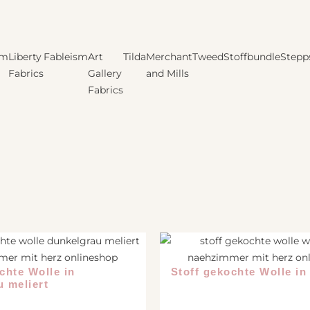
um
Liberty
Fableism
Art
Tilda
Merchant
Tweed
Stoffbundle
Stepp
Fabrics
Gallery
and Mills
Fabrics
chte Wolle in
Stoff gekochte Wolle in
 meliert