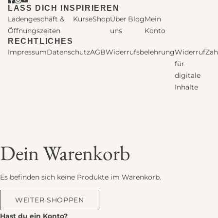
LASS DICH INSPIRIEREN
Ladengeschäft &
Kurse
Shop
Über
Blog
Mein
Öffnungszeiten
uns
Konto
RECHTLICHES
Impressum
Datenschutz
AGB
Widerrufsbelehrung
Widerruf
Zah
für
digitale
Inhalte
Dein Warenkorb
Es befinden sich keine Produkte im Warenkorb.
WEITER SHOPPEN
Hast du ein Konto?