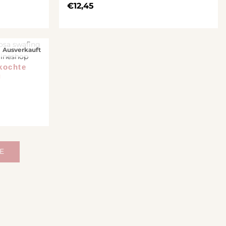
€
12,45
Ausverkauft
kochte
g
E