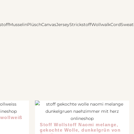
stoff
Musselin
Plüsch
Canvas
Jersey
Strickstoff
Wollwalk
Cord
Sweat
 wollweiß
Stoff Wollstoff Naomi melange,
gekochte Wolle, dunkelgrün von