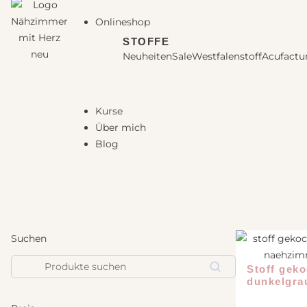
Onlineshop
STOFFE
Neuheiten
Sale
Westfalenstoff
Acufact
Kurse
Über mich
Blog
Suchen
Suchen
Stoff geko
dunkelgrau