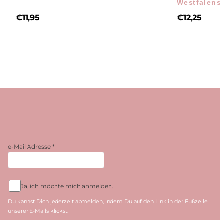
Westfalens
€
11,95
€
12,25
e-Mail Adresse
*
Ja, ich möchte mich anmelden.
Du kannst Dich jederzeit abmelden, indem Du auf den Link in der Fußzeile
unserer E-Mails klickst.