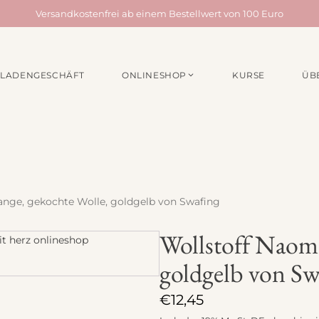
Versandkostenfrei ab einem Bestellwert von 100 Euro
LADENGESCHÄFT
ONLINESHOP
KURSE
ÜB
EN /
MATERIALPAKETE
NÄHZUBEH
für Taschen
Webbänder
für Quilts
Schrägband
für Acufactum Projekte
Reißverschlüss
Stoffbundles
Knöpfe
ange, gekochte Wolle, goldgelb von Swafing
Verschiedenes
Nähgarn
Wollstoff Naomi
Stickpakete
Etiketten
goldgelb von Sw
Quiltzubehör
Stickzubehör
€
12,45
Verschiedenes