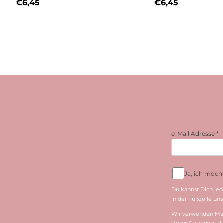
€
6,45
€
6,45
e-Mail Adresse
*
Ja, ich möc
Du kannst Dich jed
in der Fußzeile unse
Wir verwenden Mai