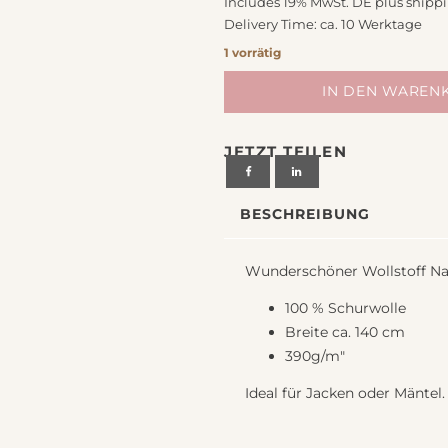
Includes 19% MwSt. DE plus
shipp
chiedenes
Delivery Time: ca. 10 Werktage
1 vorrätig
Wollstoff
IN DEN WAREN
Naomi
melange,
JETZT TEILEN
gekochte
Wolle,
goldgelb
BESCHREIBUNG
von
Swafing
Menge
Wunderschöner Wollstoff Na
100 % Schurwolle
Breite ca. 140 cm
390g/m"
Ideal für Jacken oder Mäntel.