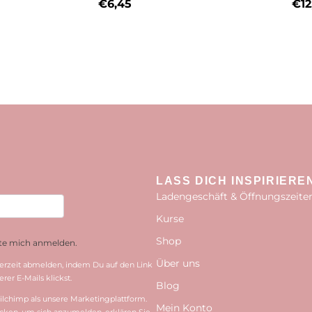
€
6,45
€
12
LASS DICH INSPIRIERE
Ladengeschäft & Öffnungszeite
Kurse
Shop
hte mich anmelden.
Über uns
erzeit abmelden, indem Du auf den Link
rer E-Mails klickst.
Blog
lchimp als unsere Marketingplattform.
Mein Konto