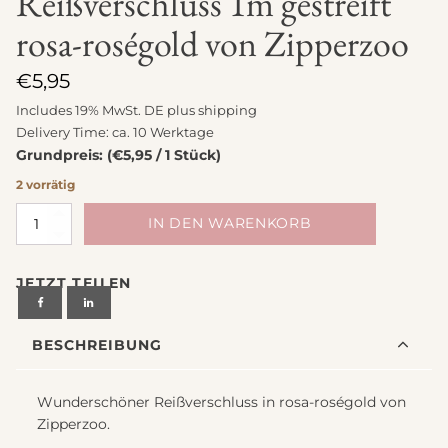
Reißverschluss 1m gestreift
rosa-roségold von Zipperzoo
€
5,95
Includes 19% MwSt. DE plus
shipping
Delivery Time: ca. 10 Werktage
Grundpreis: (€5,95 / 1 Stück)
2 vorrätig
Reißverschluss
IN DEN WARENKORB
1m
gestreift
JETZT TEILEN
rosa-
roségold
von
BESCHREIBUNG
Zipperzoo
Menge
Wunderschöner Reißverschluss in rosa-roségold von
Zipperzoo.