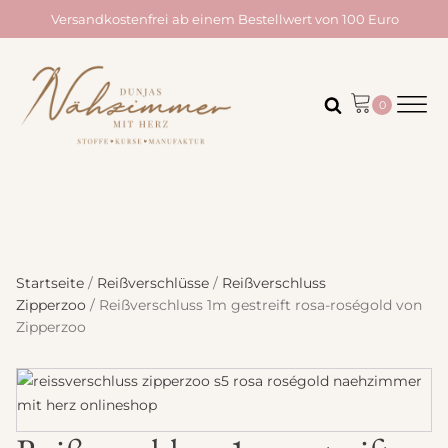
Versandkostenfrei ab einem Bestellwert von 100 Euro
Startseite
/
Reißverschlüsse
/
Reißverschluss
Zipperzoo
/ Reißverschluss 1m gestreift rosa-roségold von
Zipperzoo