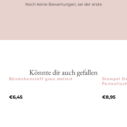
Noch keine Bewertungen, sei der erste
Könnte dir auch gefallen
Bündchenstoff grau meliert
Stempel Da
Perlenfisc
€
6,45
€
8,95