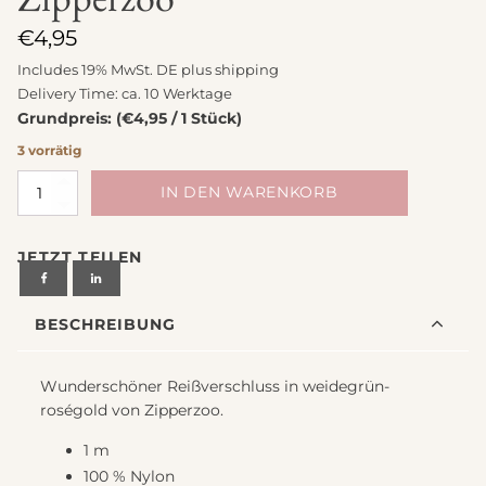
€
4,95
Includes 19% MwSt. DE plus
shipping
Delivery Time: ca. 10 Werktage
Grundpreis: (€4,95 / 1 Stück)
3 vorrätig
Reißverschluss
IN DEN WARENKORB
1m
weidegrün-
JETZT TEILEN
roségold
von
Zipperzoo
BESCHREIBUNG
Menge
Wunderschöner Reißverschluss in weidegrün-
roségold von Zipperzoo.
1 m
100 % Nylon