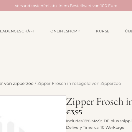
Versandkostenfrei ab einem Bestellwert von 100 Euro
LADENGESCHÄFT
ONLINESHOP
KURSE
ÜB
EN /
MATERIALPAKETE
NÄHZUBEH
für Taschen
Webbänder
für Quilts
Schrägband
für Acufactum Projekte
Reißverschlüss
Stoffbundles
Knöpfe
er von Zipperzoo
/ Zipper Frosch in roségold von Zipperzoo
Verschiedenes
Nähgarn
Zipper Frosch i
Stickpakete
Etiketten
Quiltzubehör
€
3,95
Stickzubehör
Includes 19% MwSt. DE plus
shipp
Delivery Time: ca. 10 Werktage
Verschiedenes