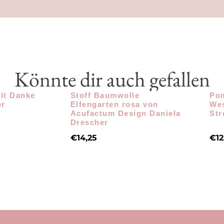
Könnte dir auch gefallen
it Danke
Stoff Baumwolle
Po
er
Elfengarten rosa von
Wes
Acufactum Design Daniela
Str
Drescher
€
14,25
€
12