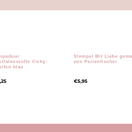
mpadour
Stempel Mit Liebe gem
tfalenstoffe Vichy-
von Perlenfischer
eifen blau
,25
€
5,95