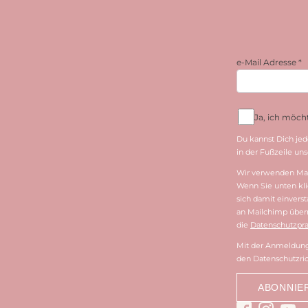
e-Mail Adresse
*
Ja, ich möc
Du kannst Dich jed
in der Fußzeile unse
Wir verwenden Mai
Wenn Sie unten kli
sich damit einvers
an Mailchimp überm
die
Datenschutzpra
Mit der Anmeldung 
den Datenschutzric