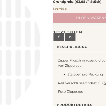
Grundpreis: (€3,95 / 1 Stück)
chiedenes
1 vorrätig
Zipper
IN DEN WAREN
Frosch
in
JETZT TEILEN
roségold
von
Zipperzoo
BESCHREIBUNG
Menge
Zipper Frosch in roségold vo
von Zipperzoo.
3 Zipper pro Packung
Reißverschlüsse findest Du
h
Foto Zipperzoo
PRODUKTDETAILS