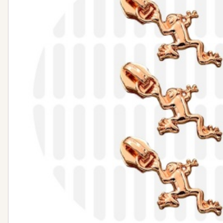
Nähanleitung Vers
Tweed
Bücher
Stoffbundle
Steppstoff
Musselin
Plüsch
Canvas
Jersey
Strickstoff
Wollwalk
Cord
Sweat
Leinen
Webware / Verschiedenes
Bündchen