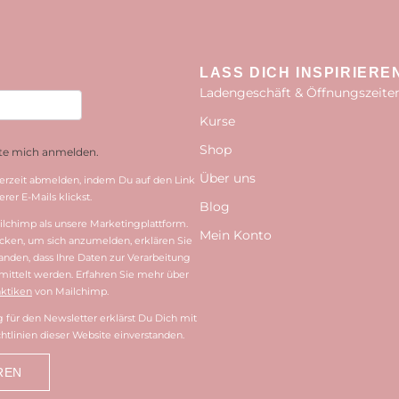
LASS DICH INSPIRIERE
Ladengeschäft & Öffnungszeite
Kurse
Shop
hte mich anmelden.
Über uns
erzeit abmelden, indem Du auf den Link
rer E-Mails klickst.
Blog
lchimp als unsere Marketingplattform.
Mein Konto
cken, um sich anzumelden, erklären Sie
tanden, dass Ihre Daten zur Verarbeitung
ittelt werden. Erfahren Sie mehr über
ktiken
von Mailchimp.
für den Newsletter erklärst Du Dich mit
htlinien dieser Website einverstanden.