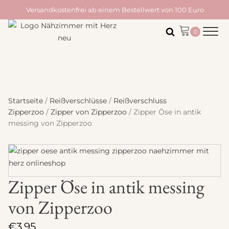
Versandkostenfrei ab einem Bestellwert von 100 Euro
Startseite
/
Reißverschlüsse
/
Reißverschluss
Zipperzoo
/
Zipper von Zipperzoo
/ Zipper Öse in antik
messing von Zipperzoo
Zipper Öse in antik messing
von Zipperzoo
€
3,95