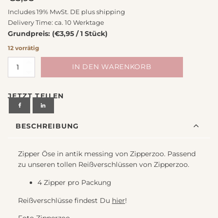
Includes 19% MwSt. DE plus
shipping
Delivery Time: ca. 10 Werktage
Grundpreis: (€3,95 / 1 Stück)
12 vorrätig
Zipper
IN DEN WARENKORB
Öse
in
JETZT TEILEN
antik
messing
von
BESCHREIBUNG
Zipperzoo
Menge
Zipper Öse in antik messing von Zipperzoo. Passend
zu unseren tollen Reißverschlüssen von Zipperzoo.
4 Zipper pro Packung
Reißverschlüsse findest Du
hier
!