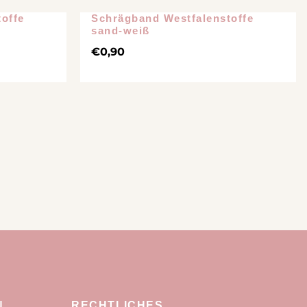
offe
Schrägband Westfalenstoffe
Ausverkauft
Ausverkauft
sand-weiß
€
0,90
N
RECHTLICHES