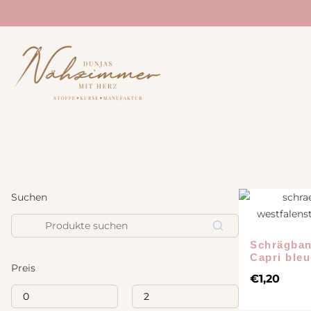
STOFFE
NÄHANLEITUNG
BÜCHER
Neuheiten
Treehouse Textiles
Sale
Lillesol und Pelle
Westfalenstoff
Studio Schnittreif
Acufactum
Suchen
Prülla
Liberty Fabrics
Suchen
Echt Knorke
Fableism
Schrägban
Noodlehead
Capri ble
Art Gallery Fabrics
Preis
Annie Downs
€
1,20
Tilda
E-Books
Merchant and Mills