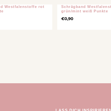
chiedenes
d Westfalenstoffe rot
Schrägband Westfalenst
te
grün/mint weiß Punkte
€
0,90
LASS DICH INSPIRIERE