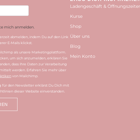
Ladengeschäft & Öffnungszeite
Kurse
Shop
hte mich anmelden.
Über uns
erzeit abmelden, indem Du auf den Link
rer E-Mails klickst.
Blog
lchimp als unsere Marketingplattform.
Mein Konto
cken, um sich anzumelden, erklären Sie
tanden, dass Ihre Daten zur Verarbeitung
ittelt werden. Erfahren Sie mehr über
ktiken
von Mailchimp.
für den Newsletter erklärst Du Dich mit
htlinien dieser Website einverstanden.