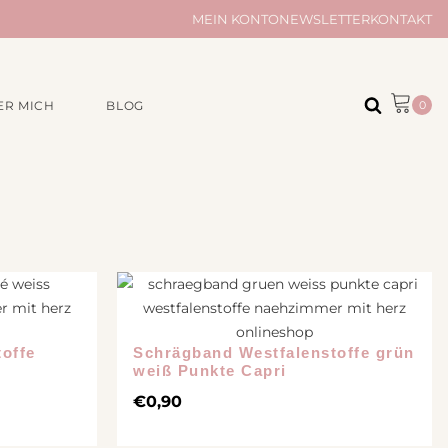
MEIN KONTO
NEWSLETTER
KONTAKT
ER MICH
BLOG
ÖR
AUS UNSERER
MANUFAKTUR
Musselintücher
Musselindecken
e
Taschen und Täschchen
Kleinigkeiten
Quilts
offe
Schrägband Westfalenstoffe grün
weiß Punkte Capri
€
0,90