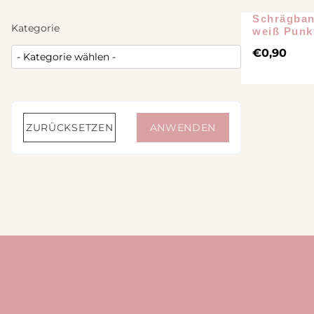
Nähanleitung Vers
Tweed
Schrägban
Kategorie
Bücher
weiß Punk
Stoffbundle
€
0,90
Steppstoff
Musselin
Plüsch
ZURÜCKSETZEN
ANWENDEN
Canvas
Jersey
Strickstoff
Wollwalk
Cord
Sweat
Leinen
Webware / Verschiedenes
Bündchen