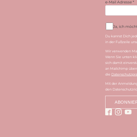
e-Mail Adresse
*
Ja, ich möc
Du kannst Dich jed
in der Fußzeile unse
Wir verwenden Mai
Wenn Sie unten kli
sich damit einvers
an Mailchimp überm
die
Datenschutzpra
Mit der Anmeldung 
den Datenschutzric