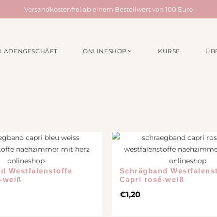
Versandkostenfrei ab einem Bestellwert von 100 Euro
LADENGESCHÄFT
ONLINESHOP
KURSE
ÜB
EN /
MATERIALPAKETE
NÄHZUBEH
für Taschen
Webbänder
für Quilts
Schrägband
für Acufactum Projekte
Reißverschlüss
Stoffbundles
Knöpfe
Verschiedenes
Nähgarn
Stickpakete
Etiketten
d Westfalenstoffe
Schrägband Westfalenst
u-weiß
Capri rosé-weiß
Quiltzubehör
€
1,20
Stickzubehör
Verschiedenes