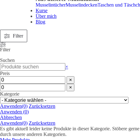
Musselintücher
Musselindecken
Taschen und Täschc
Kurse
Über mich
Blog
Filter
Filter
Suchen
Suchen
×
Preis
×
×
Kategorie
Anwenden
(0)
Zurücksetzen
Anwenden
(
0
)
Abbrechen
Anwenden
(0)
Zurücksetzen
Es gibt aktuell leider keine Produkte in dieser Kategorie. Stöbere gerne
durch unsere anderen Kategorien.
Mehr Produkte