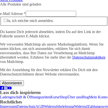
Alle Produkte sind geladen
e-Mail Adresse
*
Ja, ich möchte mich anmelden.
Du kannst Dich jederzeit abmelden, indem Du auf den Link in der
Fußzeile unserer E-Mails klickst.
Wir verwenden Mailchimp als unsere Marketingplattform. Wenn Sie
unten klicken, um sich anzumelden, erklären Sie sich damit
einverstanden, dass Ihre Daten zur Verarbeitung an Mailchimp
übermittelt werden. Erfahren Sie mehr über die
Datenschutzpraktiken
von Mailchimp.
Mit der Anmeldung für den Newsletter erklärst Du Dich mit den
Datenschutzrichtlinien dieser Website einverstanden.
Lass dich inspirieren
Ladengeschäft & Öffnungszeiten
Kurse
Shop
Über uns
Blog
Mein Konto
Rechtliches
Impressum
Datenschutz
AGB
Widerrufsbelehrung
Widerruf
Zahlungswei