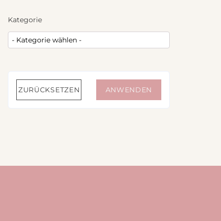
Nähanleitung Vers
Tweed
Kategorie
Bücher
Stoffbundle
Steppstoff
Musselin
Plüsch
ZURÜCKSETZEN
ANWENDEN
Canvas
Jersey
Strickstoff
Wollwalk
Cord
Sweat
Leinen
Webware / Verschiedenes
Bündchen