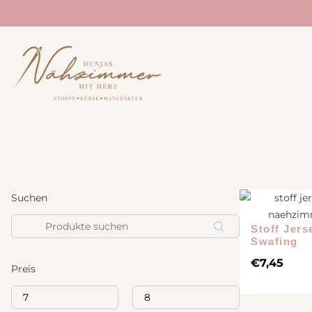
STOFFE
NÄHANLEITUNG
BÜCHER
Neuheiten
Treehouse Textiles
Sale
Lillesol und Pelle
Westfalenstoff
Studio Schnittreif
Acufactum
Suchen
Prülla
Liberty Fabrics
Suchen
Echt Knorke
Stoff Jers
Fableism
Swafing
Noodlehead
Art Gallery Fabrics
€
7,45
Preis
Annie Downs
Tilda
E-Books
Merchant and Mills