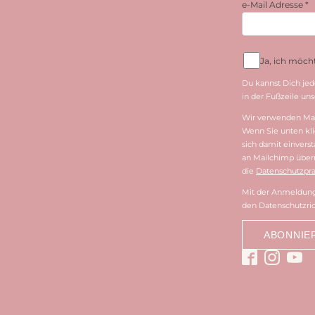
e-Mail Adresse
*
Ja, ich möc
Du kannst Dich jed
in der Fußzeile unse
Wir verwenden Mai
Wenn Sie unten kli
sich damit einvers
an Mailchimp überm
die
Datenschutzpra
Mit der Anmeldung 
den Datenschutzric