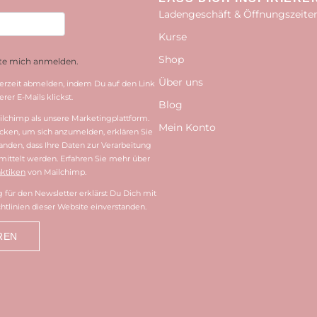
Ladengeschäft & Öffnungszeite
Kurse
Shop
hte mich anmelden.
Über uns
erzeit abmelden, indem Du auf den Link
rer E-Mails klickst.
Blog
lchimp als unsere Marketingplattform.
Mein Konto
cken, um sich anzumelden, erklären Sie
tanden, dass Ihre Daten zur Verarbeitung
ittelt werden. Erfahren Sie mehr über
ktiken
von Mailchimp.
für den Newsletter erklärst Du Dich mit
htlinien dieser Website einverstanden.