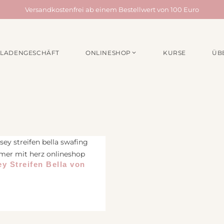
Versandkostenfrei ab einem Bestellwert von 100 Euro
LADENGESCHÄFT
ONLINESHOP
KURSE
ÜB
EN /
MATERIALPAKETE
NÄHZUBEH
für Taschen
Webbänder
für Quilts
Schrägband
für Acufactum Projekte
Reißverschlüss
Stoffbundles
Knöpfe
Verschiedenes
Nähgarn
ey Streifen Bella von
Stickpakete
Etiketten
Quiltzubehör
Stickzubehör
Verschiedenes