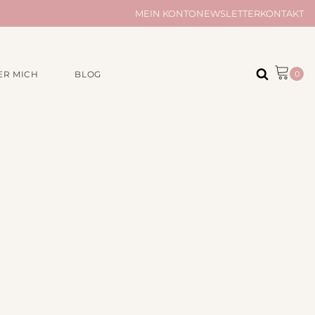
MEIN KONTO
NEWSLETTER
KONTAKT
ER MICH
BLOG
ÖR
AUS UNSERER
MANUFAKTUR
Musselintücher
Musselindecken
e
Taschen und Täschchen
Kleinigkeiten
Quilts