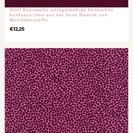
Stoff Baumwolle unregelmäßige Pünktchen
bordeaux rosa aus der Serie Bankok von
Westfalenstoffe
€
12,25