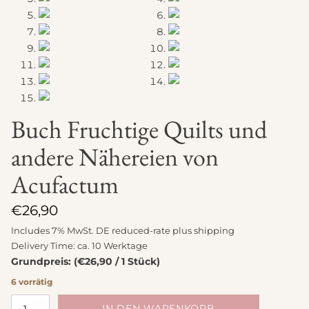
Buch Fruchtige Quilts und
andere Nähereien von
Acufactum
€
26,90
Includes 7% MwSt. DE reduced-rate plus
shipping
Delivery Time: ca. 10 Werktage
Grundpreis: (€26,90 / 1 Stück)
6 vorrätig
Buch
IN DEN WARENKORB