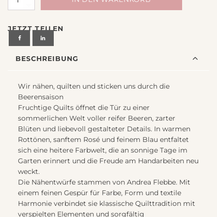
Fruchtige
Quilts
JETZT TEILEN
und
andere
Nähereien
BESCHREIBUNG
von
Acufactum
Menge
Wir nähen, quilten und sticken uns durch die
Beerensaison
Fruchtige Quilts öffnet die Tür zu einer
sommerlichen Welt voller reifer Beeren, zarter
Blüten und liebevoll gestalteter Details. In warmen
Rottönen, sanftem Rosé und feinem Blau entfaltet
sich eine heitere Farbwelt, die an sonnige Tage im
Garten erinnert und die Freude am Handarbeiten neu
weckt.
Die Nähentwürfe stammen von Andrea Flebbe. Mit
einem feinen Gespür für Farbe, Form und textile
Harmonie verbindet sie klassische Quilttradition mit
verspielten Elementen und sorgfältig