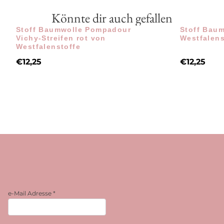
Könnte dir auch gefallen
Stoff Baumwolle Pompadour
Stoff Baum
Vichy-Streifen rot von
Westfalens
Westfalenstoffe
€
12,25
€
12,25
e-Mail Adresse
*