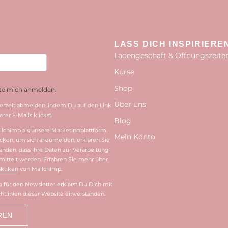
LASS DICH INSPIRIERE
Ladengeschäft & Öffnungszeite
Kurse
Shop
hte mich anmelden.
Über uns
erzeit abmelden, indem Du auf den Link
rer E-Mails klickst.
Blog
lchimp als unsere Marketingplattform.
Mein Konto
cken, um sich anzumelden, erklären Sie
tanden, dass Ihre Daten zur Verarbeitung
ittelt werden. Erfahren Sie mehr über
ktiken
von Mailchimp.
für den Newsletter erklärst Du Dich mit
htlinien dieser Website einverstanden.