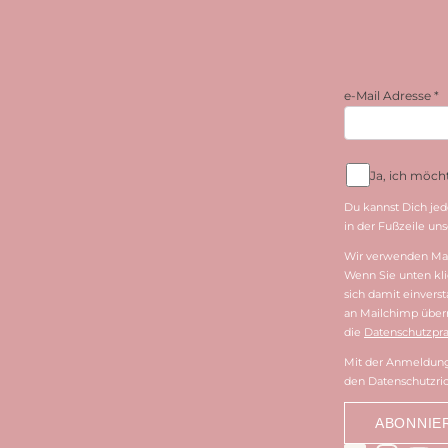
e-Mail Adresse
*
Ja, ich möc
Du kannst Dich jed
in der Fußzeile unse
Wir verwenden Mai
Wenn Sie unten kli
sich damit einvers
an Mailchimp überm
die
Datenschutzpra
Mit der Anmeldung 
den Datenschutzric