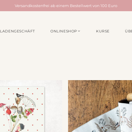
Versandkostenfrei ab einem Bestellwert von 100 Euro
LADENGESCHÄFT
ONLINESHOP
KURSE
ÜB
EN /
MATERIALPAKETE
NÄHZUBEH
für Taschen
Webbänder
für Quilts
Schrägband
für Acufactum Projekte
Reißverschlüss
Stoffbundles
Knöpfe
Verschiedenes
Nähgarn
Stickpakete
Etiketten
Quiltzubehör
Stickzubehör
Verschiedenes