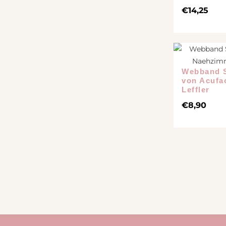
€
14,25
Webband S
von Acufa
Leffler
€
8,90