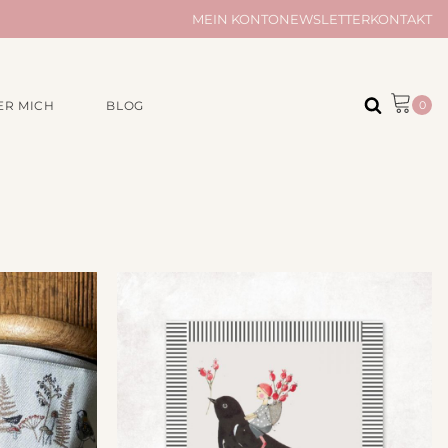
MEIN KONTO
NEWSLETTER
KONTAKT
ER MICH
BLOG
ÖR
AUS UNSERER
MANUFAKTUR
Musselintücher
Musselindecken
e
Taschen und Täschchen
Kleinigkeiten
Quilts