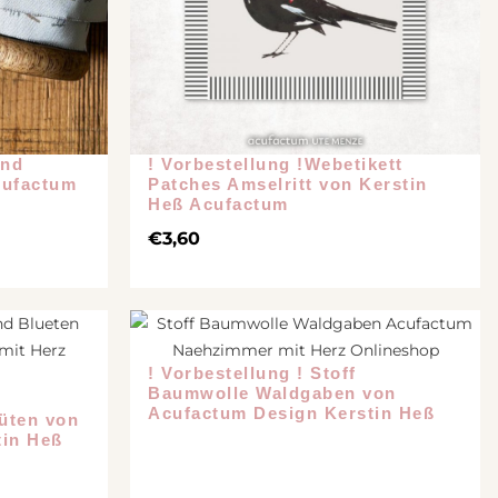
and
! Vorbestellung !Webetikett
cufactum
Patches Amselritt von Kerstin
Heß Acufactum
€
3,60
! Vorbestellung ! Stoff
Baumwolle Waldgaben von
Acufactum Design Kerstin Heß
üten von
tin Heß