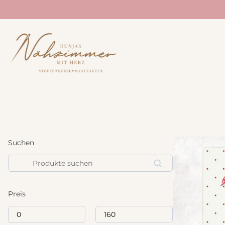
STOFFE
NÄHANLEITUNG
BÜCHER
Neuheiten
Treehouse Textiles
Sale
Lillesol und Pelle
Westfalenstoff
Studio Schnittreif
Acufactum
Suchen
Prülla
Liberty Fabrics
Suchen
Echt Knorke
Fableism
Noodlehead
Art Gallery Fabrics
Preis
Annie Downs
Tilda
E-Books
Merchant and Mills