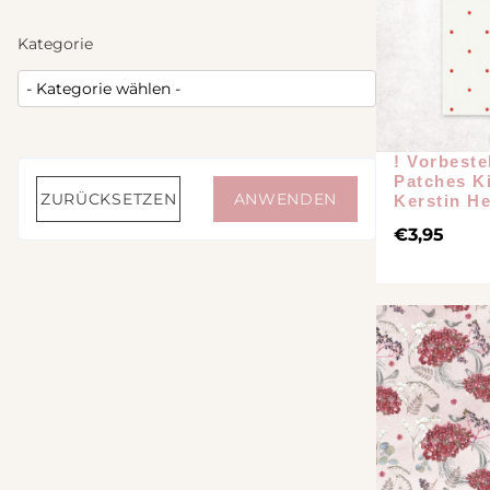
Nähanleitung Vers
Tweed
Kategorie
Bücher
Stoffbundle
Steppstoff
Musselin
! Vorbeste
Plüsch
Patches K
ZURÜCKSETZEN
ANWENDEN
Canvas
Kerstin H
€
3,95
Jersey
Strickstoff
Wollwalk
Cord
Sweat
Leinen
Webware / Verschiedenes
Bündchen