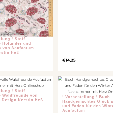
llung ! Stoff
 Holunder und
n von Acufactum
rstin Heß
€
14,25
llung ! Stoff
 Waldfreunde von
! Vorbestellung ! Buch
 Design Kerstin Heß
Handgemachtes Glück a
und Faden für den Wint
Acufactum