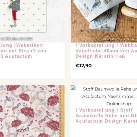
chiedenes
llung !Webetikett
! Vorbestellung ! Webb
ind mit Strauß von
Vogelliebe 40mm von A
eß Acufactum
Design Kerstin Heß
€
12,90
! Vorbestellung ! Stoff
Baumwolle Rehe und Bl
Acufactum Design Kers