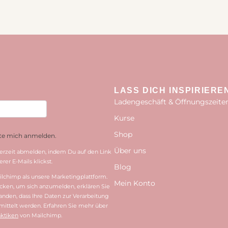
LASS DICH INSPIRIERE
Ladengeschäft & Öffnungszeite
Kurse
Shop
hte mich anmelden.
Über uns
erzeit abmelden, indem Du auf den Link
rer E-Mails klickst.
Blog
lchimp als unsere Marketingplattform.
Mein Konto
cken, um sich anzumelden, erklären Sie
tanden, dass Ihre Daten zur Verarbeitung
ittelt werden. Erfahren Sie mehr über
ktiken
von Mailchimp.