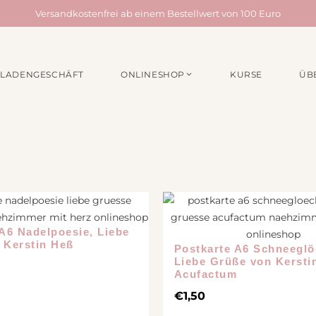
Versandkostenfrei ab einem Bestellwert von 100 Euro
LADENGESCHÄFT
ONLINESHOP
KURSE
ÜB
EN /
MATERIALPAKETE
NÄHZUBEH
für Taschen
Webbänder
für Quilts
Schrägband
für Acufactum Projekte
Reißverschlüss
Stoffbundles
Knöpfe
Verschiedenes
Nähgarn
A6 Nadelpoesie, Liebe
Stickpakete
Etiketten
 Kerstin Heß
Postkarte A6 Schneeglö
m
Liebe Grüße von Kersti
Quiltzubehör
Acufactum
Stickzubehör
€
1,50
Verschiedenes