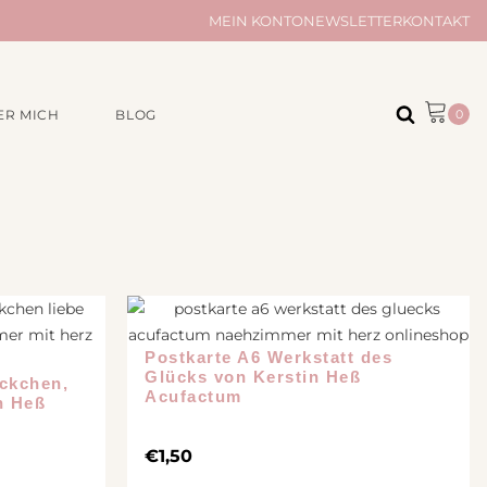
MEIN KONTO
NEWSLETTER
KONTAKT
ER MICH
BLOG
ÖR
AUS UNSERER
MANUFAKTUR
Musselintücher
Musselindecken
e
Taschen und Täschchen
Kleinigkeiten
Quilts
Postkarte A6 Werkstatt des
Glücks von Kerstin Heß
ckchen,
Acufactum
n Heß
€
1,50