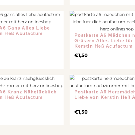
chiedenes
A6 Gans Alles Liebe
in Heß Acufactum
Postkarte A6 Mädchen m
Gräsern Alles Liebe für
Kerstin Heß Acufactum
€
1,50
 A6 Kranz Nähglücklich
Postkarte A6 Herzmädch
in Heß Acufactum
Liebe von Kerstin Heß 
€
1,50