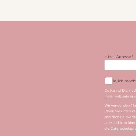
e-Mail Adresse
*
Ja, ich möc
Du kannst Dich jed
in der Fußzeile unse
Wir verwenden Mai
Wenn Sie unten kli
sich damit einvers
an Mailchimp überm
die
Datenschutzpra