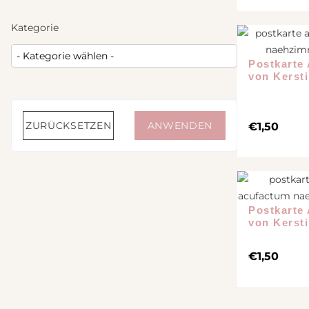
Nähanleitung Vers
Tweed
Kategorie
Bücher
Stoffbundle
Steppstoff
Postkarte 
von Kerst
Musselin
Plüsch
ZURÜCKSETZEN
ANWENDEN
Canvas
€
1,50
Jersey
Strickstoff
Wollwalk
Postkarte
Cord
von Kerst
Sweat
€
1,50
Leinen
Webware / Verschiedenes
Bündchen