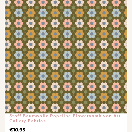
Stoff Baumwolle Popeline Flowercomb von Art
Gallery Fabrics
€
10,95