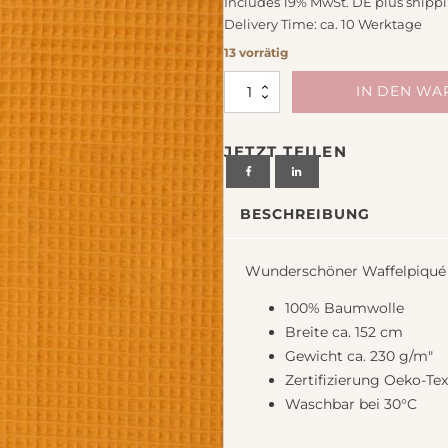
Includes 19% MwSt. DE plus
shipp
chiedenes
Delivery Time: ca. 10 Werktage
13 vorrätig
Baumwolle
IN DEN W
Waffelpiqué
uni
JETZT TEILEN
senf
Nelson
von
BESCHREIBUNG
Swafing
Menge
Wunderschöner Waffelpiqué N
100% Baumwolle
Breite ca. 152 cm
Gewicht ca. 230 g/m"
Zertifizierung Oeko-Te
Waschbar bei 30°C