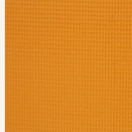
Nähanleitung Vers
Tweed
Bücher
Stoffbundle
Steppstoff
Musselin
Plüsch
Canvas
Jersey
Strickstoff
Wollwalk
Cord
Sweat
Leinen
Webware / Verschiedenes
Bündchen