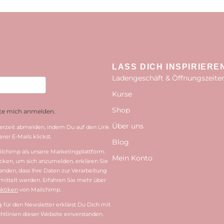
LASS DICH INSPIRIERE
Ladengeschäft & Öffnungszeite
Kurse
Shop
hte mich anmelden.
Über uns
erzeit abmelden, indem Du auf den Link
rer E-Mails klickst.
Blog
lchimp als unsere Marketingplattform.
Mein Konto
cken, um sich anzumelden, erklären Sie
tanden, dass Ihre Daten zur Verarbeitung
ittelt werden. Erfahren Sie mehr über
ktiken
von Mailchimp.
für den Newsletter erklärst Du Dich mit
htlinien dieser Website einverstanden.