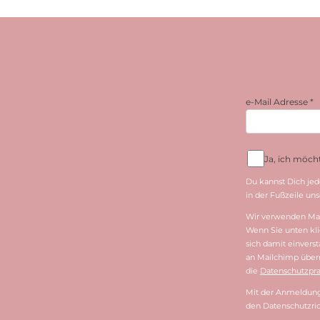
e-Mail Adresse
*
Ja, ich möc
Du kannst Dich jed
in der Fußzeile unse
Wir verwenden Mai
Wenn Sie unten kli
sich damit einvers
an Mailchimp überm
die
Datenschutzpra
Mit der Anmeldung 
den Datenschutzric