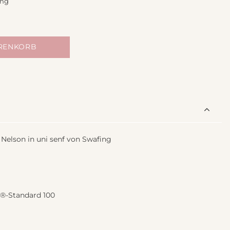
ing
ARENKORB
elson in uni senf von Swafing
x®-Standard 100