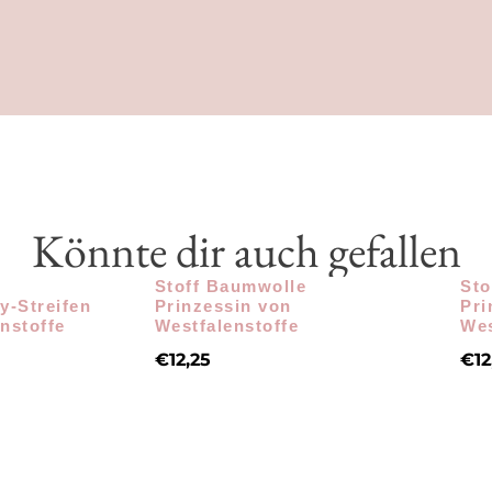
Könnte dir auch gefallen
e
Stoff Baumwolle
Sto
y-Streifen
Prinzessin von
Pri
nstoffe
Westfalenstoffe
Wes
€
12,25
€
12