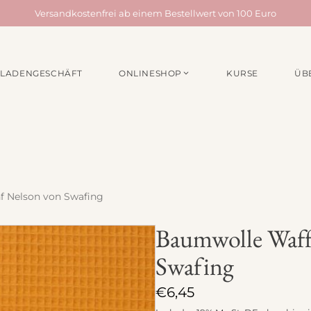
Versandkostenfrei ab einem Bestellwert von 100 Euro
LADENGESCHÄFT
ONLINESHOP
KURSE
ÜB
EN /
MATERIALPAKETE
NÄHZUBEH
für Taschen
Webbänder
für Quilts
Schrägband
für Acufactum Projekte
Reißverschlüss
Stoffbundles
Knöpfe
f Nelson von Swafing
Verschiedenes
Nähgarn
Baumwolle Waffe
Stickpakete
Etiketten
Swafing
Quiltzubehör
Stickzubehör
€
6,45
Verschiedenes