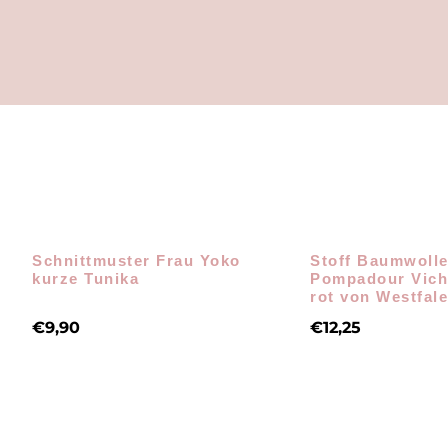
Schnittmuster Frau Yoko
Stoff Baumwoll
kurze Tunika
Pompadour Vich
rot von Westfale
€
9,90
€
12,25