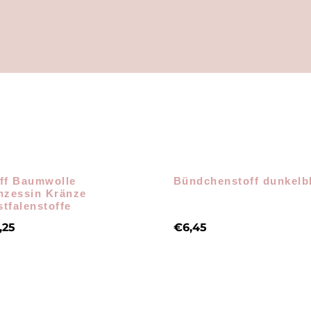
ff Baumwolle
Bündchenstoff dunkelb
nzessin Kränze
tfalenstoffe
,25
€
6,45