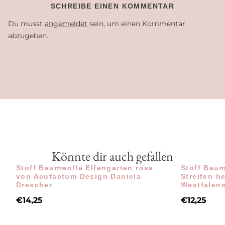
SCHREIBE EINEN KOMMENTAR
Du musst
angemeldet
sein, um einen Kommentar
abzugeben.
Könnte dir auch gefallen
Stoff Baumwolle Elfengarten rosa
Stoff Baum
von Acufactum Design Daniela
Streifen h
Drescher
Westfalens
€
14,25
€
12,25