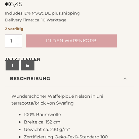
€
6,45
Includes 19% MwSt. DE plus
shipping
Delivery Time: ca. 10 Werktage
2 vorrätig
Baumwolle
IN DEN WARENKORB
Waffelpiqué
uni
JETZT TEILEN
terracotta/brick
Nelson
von
BESCHREIBUNG
Swafing
Menge
Wunderschöner Waffelpiqué Nelson in uni
terracotta/brick von Swafing
100% Baumwolle
Breite ca. 152 cm
Gewicht ca. 230 g/m"
Zertifizierung Oeko-Tex®-Standard 100