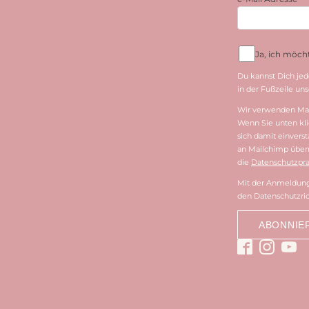
Ja, ich möc
Du kannst Dich jed
in der Fußzeile unse
Wir verwenden Mai
Wenn Sie unten kli
sich damit einvers
an Mailchimp überm
die
Datenschutzpra
Mit der Anmeldung 
den Datenschutzric