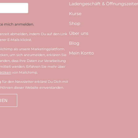
Ladengeschäft & Öffnungszeite
Kurse
Shop
hte mich anmelden.
Über uns
erzeit abmelden, indem Du auf den Link
rer E-Mails klickst.
Blog
lchimp als unsere Marketingplattform.
Mein Konto
cken, um sich anzumelden, erklären Sie
tanden, dass Ihre Daten zur Verarbeitung
ittelt werden. Erfahren Sie mehr über
ktiken
von Mailchimp.
für den Newsletter erklärst Du Dich mit
htlinien dieser Website einverstanden.