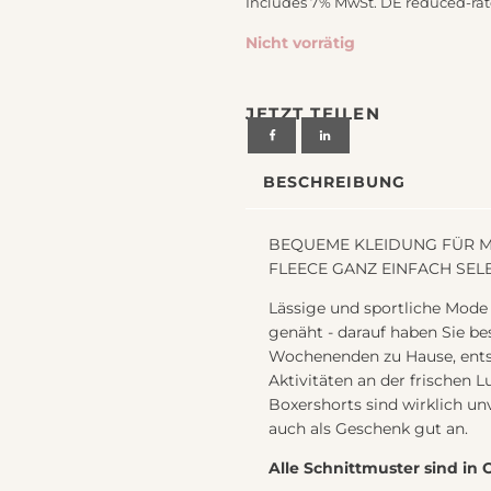
Includes 7% MwSt. DE reduced-rat
chiedenes
Nicht vorrätig
JETZT TEILEN
BESCHREIBUNG
BEQUEME KLEIDUNG FÜR MÄ
FLEECE GANZ EINFACH SEL
Lässige und sportliche Mode
genäht - darauf haben Sie b
Wochenenden zu Hause, ents
Aktivitäten an der frischen L
Boxershorts sind wirklich u
auch als Geschenk gut an.
Alle Schnittmuster sind in 