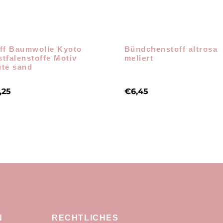
ff Baumwolle Kyoto
Bündchenstoff altrosa
tfalenstoffe Motiv
meliert
te sand
,25
€
6,45
N
RECHTLICHES