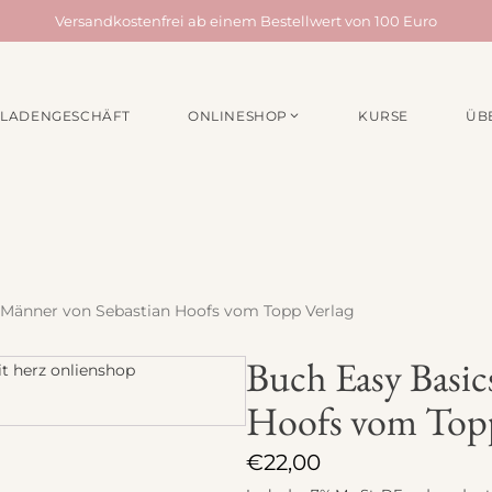
Versandkostenfrei ab einem Bestellwert von 100 Euro
LADENGESCHÄFT
ONLINESHOP
KURSE
ÜB
EN /
MATERIALPAKETE
NÄHZUBEH
für Taschen
Webbänder
für Quilts
Schrägband
für Acufactum Projekte
Reißverschlüss
Stoffbundles
Knöpfe
r Männer von Sebastian Hoofs vom Topp Verlag
Verschiedenes
Nähgarn
Buch Easy Basic
Stickpakete
Etiketten
Hoofs vom Topp
Quiltzubehör
Stickzubehör
€
22,00
Verschiedenes