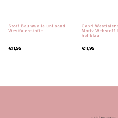
Stoff Baumwolle uni sand
Capri Westfalen
Westfalenstoffe
Motiv Webstoff k
hellblau
€
11,95
€
11,95
e-Mail Adresse
*