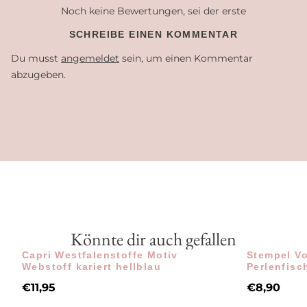
Noch keine Bewertungen, sei der erste
SCHREIBE EINEN KOMMENTAR
Du musst
angemeldet
sein, um einen Kommentar
abzugeben.
Könnte dir auch gefallen
Capri Westfalenstoffe Motiv
Stempel Vo
Webstoff kariert hellblau
Perlenfisc
€
11,95
€
8,90