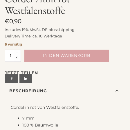
Westfalenstoffe
€
0,90
Includes 19% MwSt. DE plus
shipping
Delivery Time: ca. 10 Werktage
6 vorrätig
Cordel
IN DEN WARENKORB
7mm
rot
JETZT TEILEN
Westfalenstoffe
Menge
BESCHREIBUNG
Cordel in rot von Westfalenstoffe.
7 mm
100 % Baumwolle