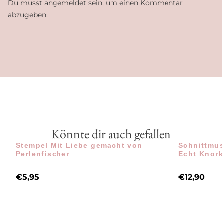
Du musst
angemeldet
sein, um einen Kommentar
abzugeben.
Könnte dir auch gefallen
Stempel Mit Liebe gemacht von
Schnittmus
Perlenfischer
Echt Knor
€
5,95
€
12,90