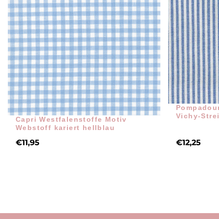
Pompadour
Vichy-Stre
Capri Westfalenstoffe Motiv
Webstoff kariert hellblau
€
11,95
€
12,25