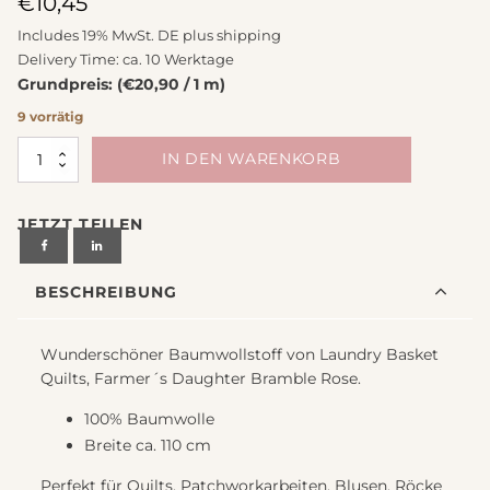
€
10,45
Includes 19% MwSt. DE plus
shipping
Delivery Time: ca. 10 Werktage
Grundpreis: (€20,90 / 1 m)
9 vorrätig
Farmer
IN DEN WARENKORB
´s
Daughter
JETZT TEILEN
by
Laundry
Basket
BESCHREIBUNG
Quilts
Bramble
Rose
Wunderschöner Baumwollstoff von Laundry Basket
Menge
Quilts, Farmer´s Daughter Bramble Rose.
100% Baumwolle
Breite ca. 110 cm
Perfekt für Quilts, Patchworkarbeiten, Blusen, Röcke