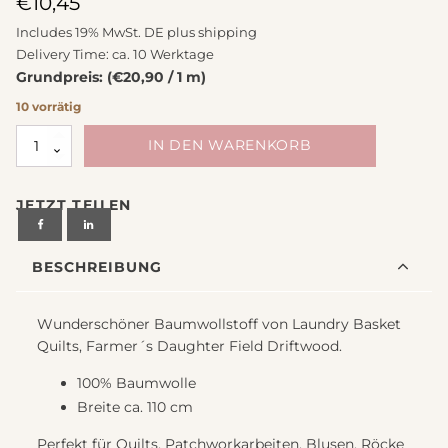
€
10,45
Includes 19% MwSt. DE plus
shipping
Delivery Time: ca. 10 Werktage
Grundpreis: (€20,90 / 1 m)
10 vorrätig
Farmer
IN DEN WARENKORB
´s
Daughter
JETZT TEILEN
by
Laundry
Basket
BESCHREIBUNG
Quilts
Field
Driftwood
Wunderschöner Baumwollstoff von Laundry Basket
Menge
Quilts, Farmer´s Daughter Field Driftwood.
100% Baumwolle
Breite ca. 110 cm
Perfekt für Quilts, Patchworkarbeiten, Blusen, Röcke