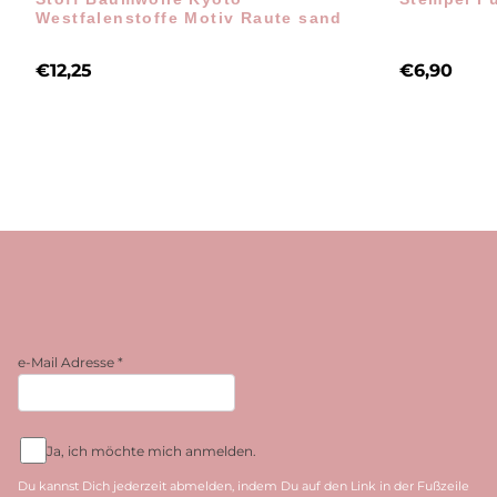
Westfalenstoffe Motiv Raute sand
€
12,25
€
6,90
e-Mail Adresse
*
Ja, ich möchte mich anmelden.
Du kannst Dich jederzeit abmelden, indem Du auf den Link in der Fußzeile