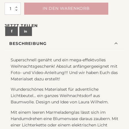
Materialset
IN DEN WARENKORB
adventliche
Lichtbeutel
JETZT TEILEN
Weihnachtsdorf
Menge
BESCHREIBUNG
Superschnell genäht und ein mega-effektvolles
Weihnachtsgeschenk! Absolut anfängergeeignet mit
Foto- und Video-Anleitung!!! Und wir haben Euch das
Materialset dazu erstellt!
Wunderschönes Materialset für adventliche
Lichtbeutel... ein ganzes Weihnachtsdorf aus
Baumwolle. Design und Idee von Laura Wilhelm.
Mit einem leeren Marmeladenglas lässt sich im
Handumdrehen eine Blumenvase daraus zaubern. Mit
einer Lichterkette oder einem elektrischen Licht