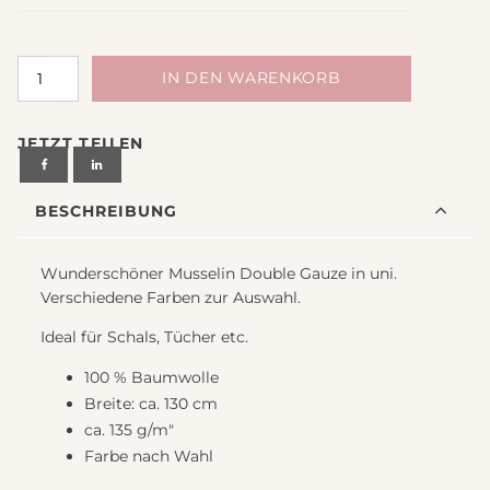
Musselin
IN DEN WARENKORB
Double
Gauze
JETZT TEILEN
uni,
verschiedene
Farben
BESCHREIBUNG
zur
Auswahl
Menge
Wunderschöner Musselin Double Gauze in uni.
Verschiedene Farben zur Auswahl.
Ideal für Schals, Tücher etc.
100 % Baumwolle
Breite: ca. 130 cm
ca. 135 g/m"
Farbe nach Wahl