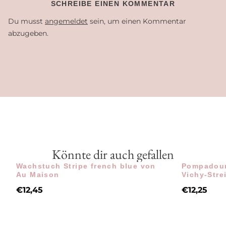
SCHREIBE EINEN KOMMENTAR
Du musst
angemeldet
sein, um einen Kommentar
abzugeben.
Könnte dir auch gefallen
Wachstuch Stripe french blue von
Pompadour
Au Maison
Vichy-Stre
€
12,45
€
12,25