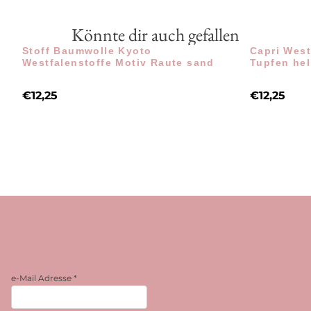
Könnte dir auch gefallen
Stoff Baumwolle Kyoto
Capri West
Westfalenstoffe Motiv Raute sand
Tupfen hel
€
12,25
€
12,25
e-Mail Adresse
*