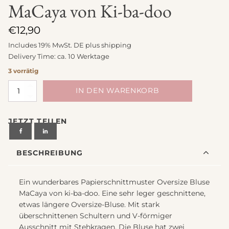
MaCaya von Ki-ba-doo
€
12,90
Includes 19% MwSt. DE plus
shipping
Delivery Time: ca. 10 Werktage
3 vorrätig
Schnittmuster
IN DEN WARENKORB
Oversize
Bluse
JETZT TEILEN
MaCaya
von
Ki-
BESCHREIBUNG
ba-
doo
Menge
Ein wunderbares Papierschnittmuster Oversize Bluse
MaCaya von ki-ba-doo. Eine sehr leger geschnittene,
etwas längere Oversize-Bluse. Mit stark
überschnittenen Schultern und V-förmiger
Ausschnitt mit Stehkragen. Die Bluse hat zwei