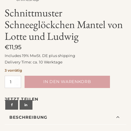
Schnittmuster
Schneeglöckchen Mantel von
Lotte und Ludwig
€
11,95
Includes 19% MwSt. DE plus
shipping
Delivery Time: ca. 10 Werktage
3 vorrätig
Schnittmuster
IN DEN WARENKORB
Schneeglöckchen
Mantel
JETZT TEILEN
von
Lotte
und
BESCHREIBUNG
Ludwig
Menge