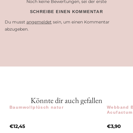
Noch keine Bewertungen, sei der erste
SCHREIBE EINEN KOMMENTAR
Du musst
angemeldet
sein, um einen Kommentar
abzugeben.
Könnte dir auch gefallen
Baumwollplüsch natur
Webband B
Acufactum 
€
12,45
€
3,90