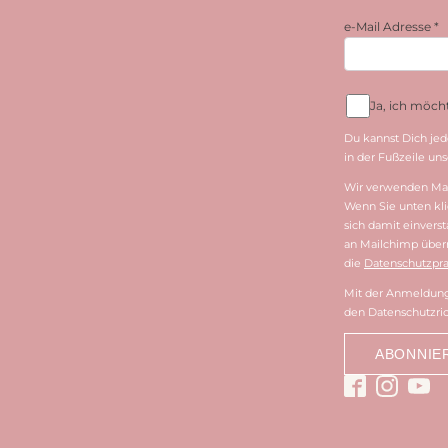
e-Mail Adresse
*
Ja, ich möc
Du kannst Dich jed
in der Fußzeile unse
Wir verwenden Mai
Wenn Sie unten kli
sich damit einvers
an Mailchimp überm
die
Datenschutzpra
Mit der Anmeldung 
den Datenschutzric