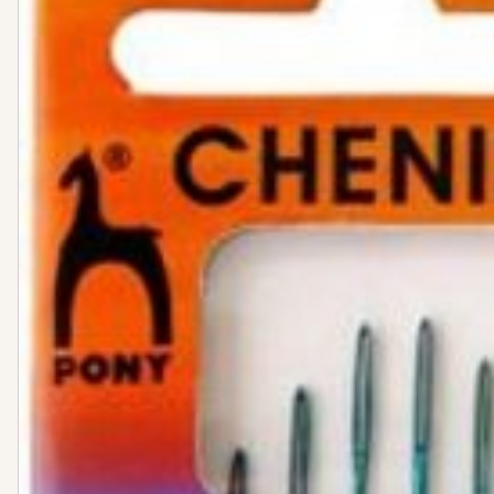
Nähanleitung Vers
Tweed
Bücher
Stoffbundle
Steppstoff
Musselin
Plüsch
Canvas
Jersey
Strickstoff
Wollwalk
Cord
Sweat
Leinen
Webware / Verschiedenes
Bündchen