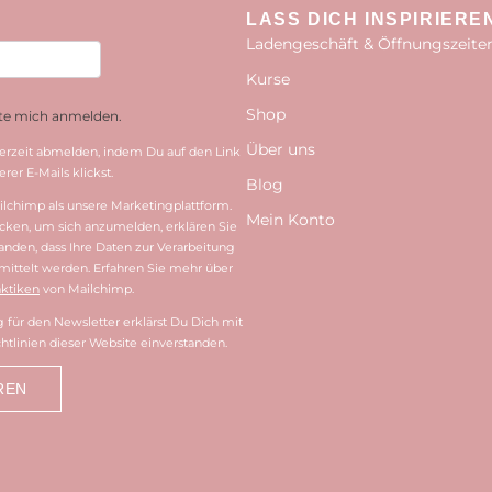
LASS DICH INSPIRIERE
Ladengeschäft & Öffnungszeite
Kurse
Shop
hte mich anmelden.
Über uns
erzeit abmelden, indem Du auf den Link
rer E-Mails klickst.
Blog
lchimp als unsere Marketingplattform.
Mein Konto
cken, um sich anzumelden, erklären Sie
tanden, dass Ihre Daten zur Verarbeitung
ittelt werden. Erfahren Sie mehr über
ktiken
von Mailchimp.
für den Newsletter erklärst Du Dich mit
htlinien dieser Website einverstanden.