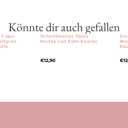
Könnte dir auch gefallen
 Capri
Schnittmuster Tante
Sto
ellgrün
Hertha von Echt Knorke
Wes
offe
Rau
€
12,90
€
12