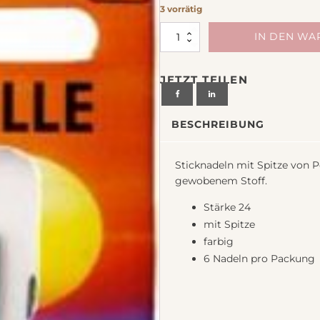
chiedenes
3 vorrätig
Sticknadeln
IN DEN W
mit
Spitze,
JETZT TEILEN
farbig
Menge
BESCHREIBUNG
Sticknadeln mit Spitze von Po
gewobenem Stoff.
Stärke 24
mit Spitze
farbig
6 Nadeln pro Packung