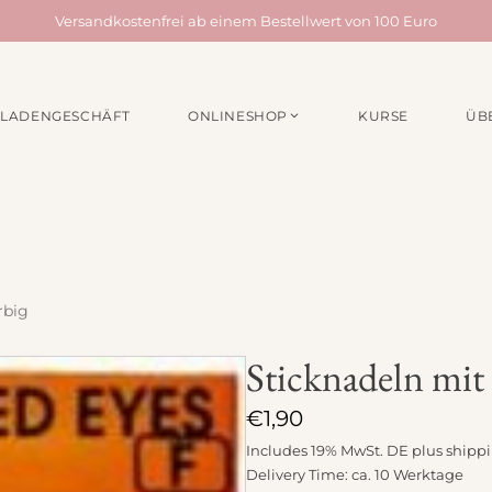
Versandkostenfrei ab einem Bestellwert von 100 Euro
LADENGESCHÄFT
ONLINESHOP
KURSE
ÜB
EN /
MATERIALPAKETE
NÄHZUBEH
für Taschen
Webbänder
für Quilts
Schrägband
für Acufactum Projekte
Reißverschlüss
Stoffbundles
Knöpfe
rbig
Verschiedenes
Nähgarn
Sticknadeln mit 
Stickpakete
Etiketten
Quiltzubehör
€
1,90
Stickzubehör
Includes 19% MwSt. DE plus
shipp
Delivery Time: ca. 10 Werktage
Verschiedenes