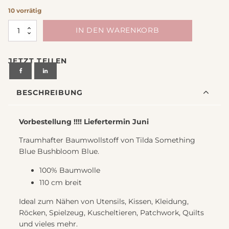
10 vorrätig
Stoff
IN DEN WARENKORB
Baumwolle
Tilda
JETZT TEILEN
Something
Blue
Bushbloome
BESCHREIBUNG
Blue
Menge
Vorbestellung !!!! Liefertermin Juni
Traumhafter Baumwollstoff von Tilda Something
Blue Bushbloom Blue.
100% Baumwolle
110 cm breit
Ideal zum Nähen von Utensils, Kissen, Kleidung,
Röcken, Spielzeug, Kuscheltieren, Patchwork, Quilts
und vieles mehr.