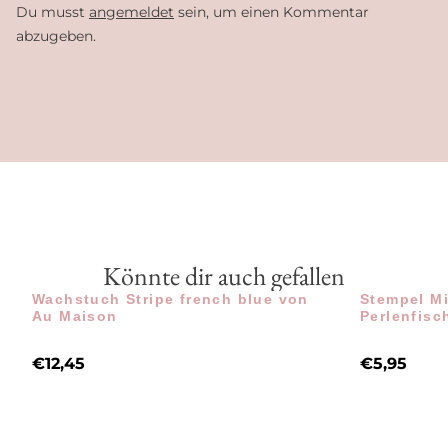
Du musst
angemeldet
sein, um einen Kommentar
abzugeben.
Könnte dir auch gefallen
Wachstuch Stripe french blue von
Stempel M
Au Maison
Perlenfisc
€
12,45
€
5,95