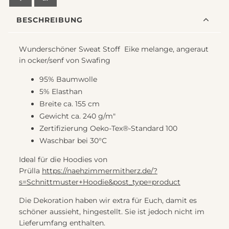
von
BESCHREIBUNG
Swafing
Menge
Wunderschöner Sweat Stoff Eike melange, angeraut
in ocker/senf von Swafing
95% Baumwolle
5% Elasthan
Breite ca. 155 cm
Gewicht ca. 240 g/m"
Zertifizierung Oeko-Tex®-Standard 100
Waschbar bei 30°C
Ideal für die Hoodies von
Prülla
https://naehzimmermitherz.de/?
s=Schnittmuster+Hoodie&post_type=product
Die Dekoration haben wir extra für Euch, damit es
schöner aussieht, hingestellt. Sie ist jedoch nicht im
Lieferumfang enthalten.