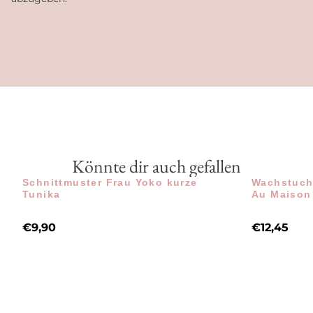
Könnte dir auch gefallen
Schnittmuster Frau Yoko kurze
Wachstuch 
Tunika
Au Maison
€
9,90
€
12,45