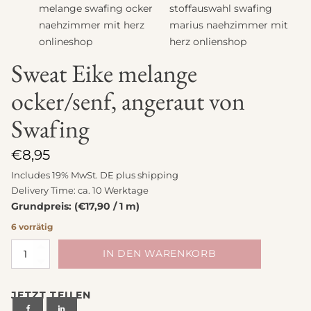
Sweat Eike melange
ocker/senf, angeraut von
Swafing
€
8,95
Includes 19% MwSt. DE plus
shipping
Delivery Time: ca. 10 Werktage
Grundpreis: (€17,90 / 1 m)
6 vorrätig
Sweat
IN DEN WARENKORB
Eike
melange
JETZT TEILEN
ocker/senf,
angeraut