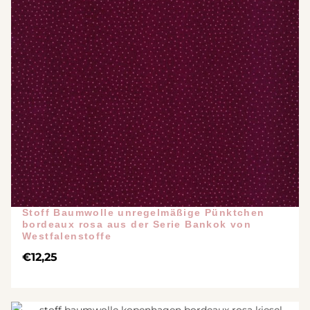
Stoff Baumwolle unregelmäßige Pünktchen
bordeaux rosa aus der Serie Bankok von
Westfalenstoffe
€
12,25