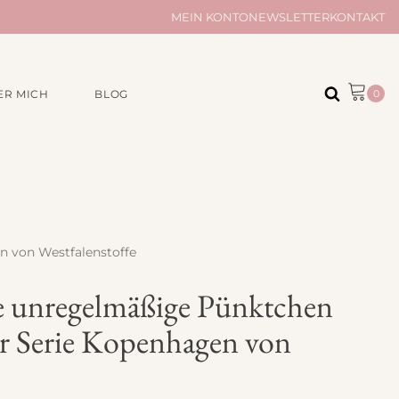
MEIN KONTO
NEWSLETTER
KONTAKT
ER MICH
BLOG
ÖR
AUS UNSERER
MANUFAKTUR
Musselintücher
Musselindecken
e
Taschen und Täschchen
n von Westfalenstoffe
Kleinigkeiten
Quilts
e unregelmäßige Pünktchen
er Serie Kopenhagen von