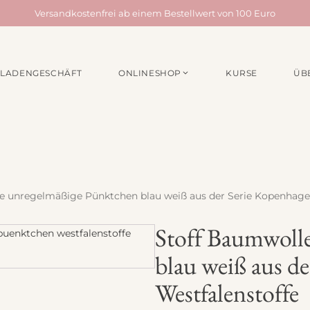
Versandkostenfrei ab einem Bestellwert von 100 Euro
LADENGESCHÄFT
ONLINESHOP
KURSE
ÜB
EN /
MATERIALPAKETE
NÄHZUBEH
für Taschen
Webbänder
für Quilts
Schrägband
für Acufactum Projekte
Reißverschlüss
Stoffbundles
Knöpfe
e unregelmäßige Pünktchen blau weiß aus der Serie Kopenhage
Verschiedenes
Nähgarn
Stoff Baumwoll
Stickpakete
Etiketten
blau weiß aus d
Quiltzubehör
Stickzubehör
Westfalenstoffe
Verschiedenes