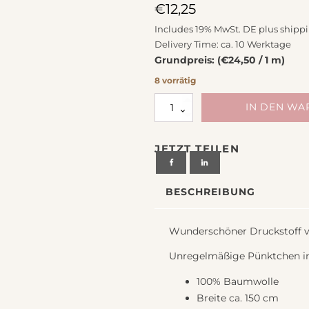
chiedenes
€
12,25
Includes 19% MwSt. DE plus
shipp
Delivery Time: ca. 10 Werktage
Grundpreis: (€24,50 / 1 m)
8 vorrätig
Stoff
IN DEN W
Baumwolle
unregelmäßige
JETZT TEILEN
Pünktchen
blau
weiß
BESCHREIBUNG
aus
der
Serie
Wunderschöner Druckstoff vo
Kopenhagen
von
Unregelmäßige Pünktchen in
Westfalenstoffe
Menge
100% Baumwolle
Breite ca. 150 cm