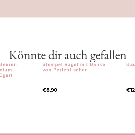
Könnte dir auch gefallen
Beeren
Stempel Vogel mit Danke
Bau
actum
von Perlenfischer
Egert
€
8,90
€
1