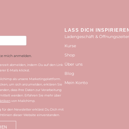
LASS DICH INSPIRIERE
Ladengeschäft & Öffnungszeite
Kurse
Shop
hte mich anmelden.
Über uns
erzeit abmelden, indem Du auf den Link
rer E-Mails klickst.
Blog
lchimp als unsere Marketingplattform.
Mein Konto
cken, um sich anzumelden, erklären Sie
tanden, dass Ihre Daten zur Verarbeitung
ittelt werden. Erfahren Sie mehr über
ktiken
von Mailchimp.
für den Newsletter erklärst Du Dich mit
htlinien dieser Website einverstanden.