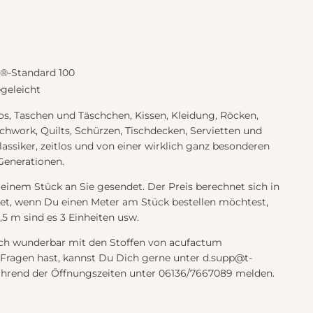
x®-Standard 100
geleicht
os, Taschen und Täschchen, Kissen, Kleidung, Röcken,
tchwork, Quilts, Schürzen, Tischdecken, Servietten und
lassiker, zeitlos und von einer wirklich ganz besonderen
 Generationen.
 einem Stück an Sie gesendet. Der Preis berechnet sich in
et, wenn Du einen Meter am Stück bestellen möchtest,
1,5 m sind es 3 Einheiten usw.
sich wunderbar mit den Stoffen von acufactum
Fragen hast, kannst Du Dich gerne unter d.supp@t-
während der Öffnungszeiten unter 06136/7667089 melden.