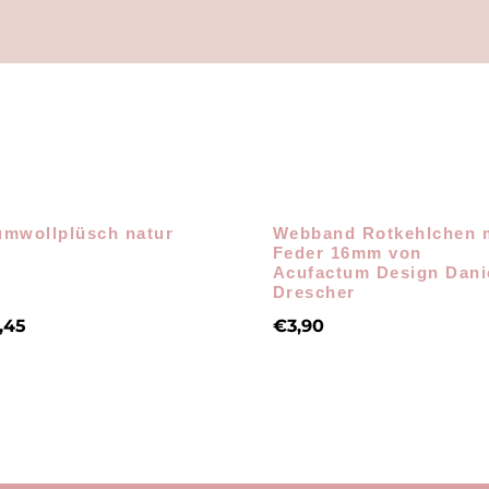
mwollplüsch natur
Webband Rotkehlchen 
Feder 16mm von
Acufactum Design Dani
Drescher
2,45
€
3,90