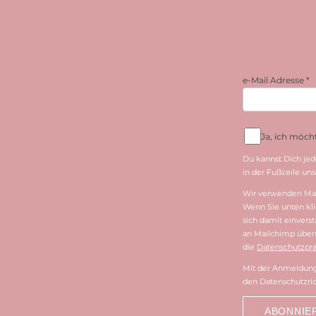
e-Mail Adresse
*
Ja, ich möc
Du kannst Dich jed
in der Fußzeile unse
Wir verwenden Mai
Wenn Sie unten kli
sich damit einvers
an Mailchimp überm
die
Datenschutzpra
Mit der Anmeldung 
den Datenschutzric