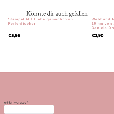
Könnte dir auch gefallen
Stempel Mit Liebe gemacht von
Webband R
Perlenfischer
16mm von 
Daniela Dr
€
5,95
€
3,90
e-Mail Adresse
*