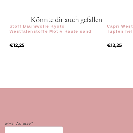
Könnte dir auch gefallen
Stoff Baumwolle Kyoto
Capri West
Westfalenstoffe Motiv Raute sand
Tupfen hel
€
12,25
€
12,25
e-Mail Adresse
*