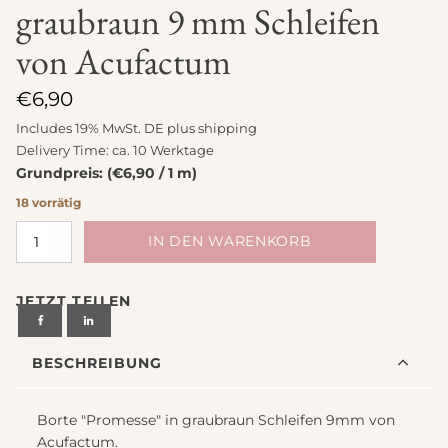
graubraun 9 mm Schleifen
von Acufactum
€
6,90
Includes 19% MwSt. DE plus
shipping
Delivery Time: ca. 10 Werktage
Grundpreis: (€6,90 / 1 m)
18 vorrätig
Borte
IN DEN WARENKORB
Baumwolle
"Promesse"
JETZT TEILEN
graubraun
9
mm
BESCHREIBUNG
Schleifen
von
Acufactum
Borte "Promesse" in graubraun Schleifen 9mm von
Menge
Acufactum.