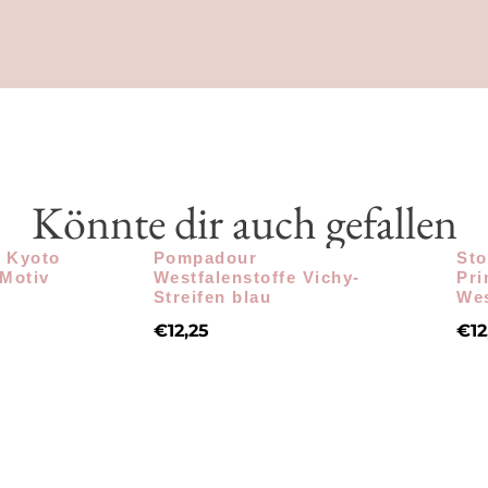
Könnte dir auch gefallen
e Kyoto
Pompadour
Sto
 Motiv
Westfalenstoffe Vichy-
Pri
Streifen blau
Wes
€
12,25
€
12