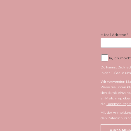
e-Mail Adresse
*
Ja, ich möc
Du kannst Dich jed
in der Fußzeile unse
Wir verwenden Mai
Wenn Sie unten kli
sich damit einvers
an Mailchimp überm
die
Datenschutzpra
Mit der Anmeldung 
den Datenschutzric