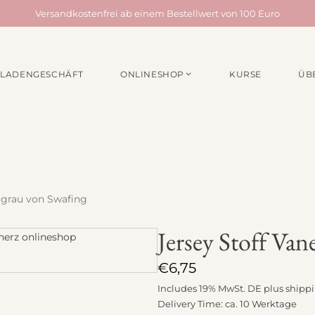
Versandkostenfrei ab einem Bestellwert von 100 Euro
LADENGESCHÄFT
ONLINESHOP
KURSE
ÜB
EN /
MATERIALPAKETE
NÄHZUBEH
für Taschen
Webbänder
für Quilts
Schrägband
für Acufactum Projekte
Reißverschlüss
Stoffbundles
Knöpfe
 grau von Swafing
Verschiedenes
Nähgarn
Jersey Stoff Va
Stickpakete
Etiketten
Quiltzubehör
€
6,75
Stickzubehör
Includes 19% MwSt. DE plus
shipp
Delivery Time: ca. 10 Werktage
Verschiedenes