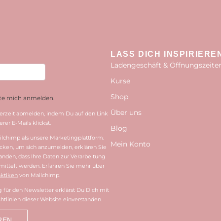
LASS DICH INSPIRIERE
Ladengeschäft & Öffnungszeite
Kurse
Shop
hte mich anmelden.
Über uns
erzeit abmelden, indem Du auf den Link
rer E-Mails klickst.
Blog
lchimp als unsere Marketingplattform.
Mein Konto
cken, um sich anzumelden, erklären Sie
tanden, dass Ihre Daten zur Verarbeitung
ittelt werden. Erfahren Sie mehr über
ktiken
von Mailchimp.
für den Newsletter erklärst Du Dich mit
htlinien dieser Website einverstanden.