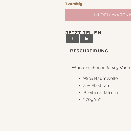
chiedenes
1 vorrätig
Jersey
IN DEN WAREN
Stoff
Vanessa
JETZT TEILEN
melange
grau
von
BESCHREIBUNG
Swafing
Menge
Wunderschöner Jersey Vanes
95 % Baumwolle
5 % Elasthan
Breite ca. 155 cm
220g/m"