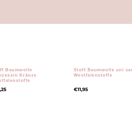
ff Baumwolle
Stoff Baumwolle uni sa
nzessin Kränze
Westfalenstoffe
tfalenstoffe
,25
€
11,95