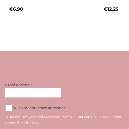
€
6,90
€
12,25
e-Mail Adresse
*
Ja, ich möchte mich anmelden.
Du kannst Dich jederzeit abmelden, indem Du auf den Link in der Fußzeile
unserer E-Mails klickst.