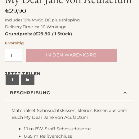
€
29,90
Includes 19% MwSt. DE plus
shipping
Delivery Time: ca. 10 Werktage
Grundpreis: (€29,90 / 1 Stück)
6 vorrätig
Materialset
IN DEN WARENKORB
Sehnsuchtskissen,
kleines
JETZT TEILEN
Kissen
aus
dem
BESCHREIBUNG
Buch
My
Dear
Materialset Sehnsuchtskissen, kleines Kissen aus dem
Jane
Buch My Dear Jane von Acufactum.
von
Acufactum
1,1 m BW-Stoff Sehnsuchtsorte
Menge
0,35 m Reißverschluss