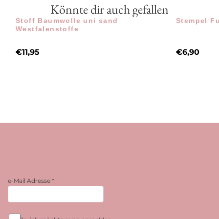
Könnte dir auch gefallen
Stoff Baumwolle uni sand
Stempel Fu
Westfalenstoffe
€
11,95
€
6,90
e-Mail Adresse
*