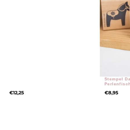
Stempel Da
Perlenfisc
€
12,25
€
8,95