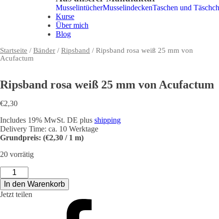
Musselintücher
Musselindecken
Taschen und Täschc
Kurse
Über mich
Blog
Startseite
/
Bänder
/
Ripsband
/ Ripsband rosa weiß 25 mm von
Acufactum
Ripsband rosa weiß 25 mm von Acufactum
€
2,30
Includes 19% MwSt. DE plus
shipping
Delivery Time: ca. 10 Werktage
Grundpreis: (€2,30 / 1 m)
20 vorrätig
Ripsband
rosa
In den Warenkorb
weiß
Jetzt teilen
25
mm
von