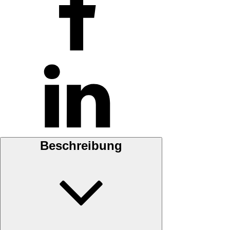
Acufactum
Menge
Beschreibung