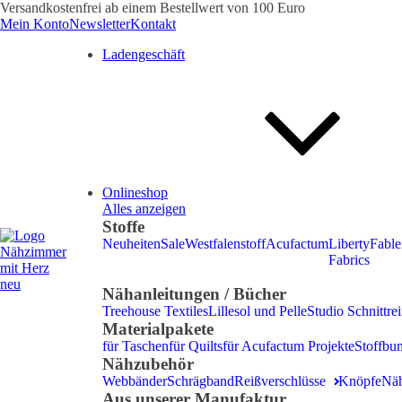
Versandkostenfrei ab einem Bestellwert von 100 Euro
Mein Konto
Newsletter
Kontakt
Ladengeschäft
Onlineshop
Alles anzeigen
Stoffe
Neuheiten
Sale
Westfalenstoff
Acufactum
Liberty
Fable
Fabrics
Nähanleitungen / Bücher
Treehouse Textiles
Lillesol und Pelle
Studio Schnittrei
Materialpakete
für Taschen
für Quilts
für Acufactum Projekte
Stoffbu
Nähzubehör
Webbänder
Schrägband
Reißverschlüsse
Knöpfe
Nä
Aus unserer Manufaktur