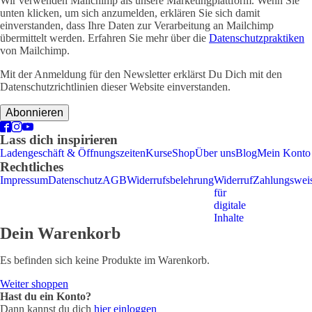
Wir verwenden Mailchimp als unsere Marketingplattform. Wenn Sie
unten klicken, um sich anzumelden, erklären Sie sich damit
einverstanden, dass Ihre Daten zur Verarbeitung an Mailchimp
übermittelt werden. Erfahren Sie mehr über die
Datenschutzpraktiken
von Mailchimp.
Mit der Anmeldung für den Newsletter erklärst Du Dich mit den
Datenschutzrichtlinien dieser Website einverstanden.
Lass dich inspirieren
Ladengeschäft & Öffnungszeiten
Kurse
Shop
Über uns
Blog
Mein Konto
Rechtliches
Impressum
Datenschutz
AGB
Widerrufsbelehrung
Widerruf
Zahlungswei
für
digitale
Inhalte
Dein Warenkorb
Es befinden sich keine Produkte im Warenkorb.
Weiter shoppen
Hast du ein Konto?
Dann kannst du dich
hier einloggen