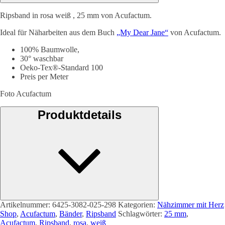
Ripsband in rosa weiß , 25 mm von Acufactum.
Ideal für Näharbeiten aus dem Buch
„My Dear Jane“
von Acufactum.
100% Baumwolle,
30° waschbar
Oeko-Tex®-Standard 100
Preis per Meter
Foto Acufactum
Produktdetails
Artikelnummer:
6425-3082-025-298
Kategorien:
Nähzimmer mit Herz
Shop
,
Acufactum
,
Bänder
,
Ripsband
Schlagwörter:
25 mm
,
Acufactum
,
Ripsband
,
rosa
,
weiß