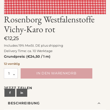
Rosenborg Westfalenstoffe
Vichy-Karo rot
€
12,25
Includes 19% MwSt. DE plus
shipping
Delivery Time: ca. 10 Werktage
Grundpreis: (€24,50 / 1 m)
12 vorrätig
Rosenborg
IN DEN WARENKORB
Westfalenstoffe
Vichy-
JETZT TEILEN
Karo
rot
Menge
BESCHREIBUNG