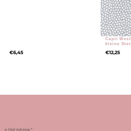
Capri West
kleine Ste
€
6,45
€
12,25
e-Mail Adresse
*