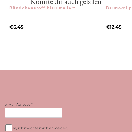
Könnte dir auch gefallen
Bündchenstoff blau meliert
Baumwollp
€
6,45
€
12,45
e-Mail Adresse
*
Ja, ich möchte mich anmelden.