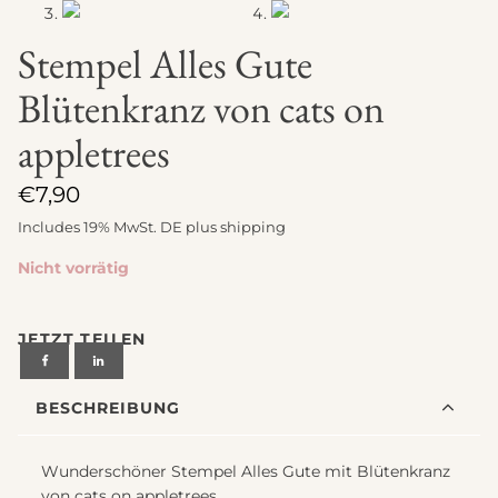
Stempel Alles Gute
Blütenkranz von cats on
appletrees
€
7,90
Includes 19% MwSt. DE plus
shipping
Nicht vorrätig
JETZT TEILEN
BESCHREIBUNG
Wunderschöner Stempel Alles Gute mit Blütenkranz
von cats on appletrees.