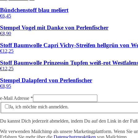
Bündchenstoff blau meliert
€
6,45
Stempel Vogel mit Danke von Perlenfischer
€
8,90
Stoff Baumwolle Capri Vichy-Streifen hellgrün von Wes
€
12,25
Stoff Baumwolle Prinzessin Tupfen weiß-rot Westfalens
€
12,25
Stempel Dalapferd von Perlenfischer
€
8,95
e-Mail Adresse
*
Ja, ich möchte mich anmelden.
Du kannst Dich jederzeit abmelden, indem Du auf den Link in der Fußze
Wir verwenden Mailchimp als unsere Marketingplattform. Wenn Sie unte
Erfahren Sie mehr über die
Datenschutzpraktiken
von Mailchimp.