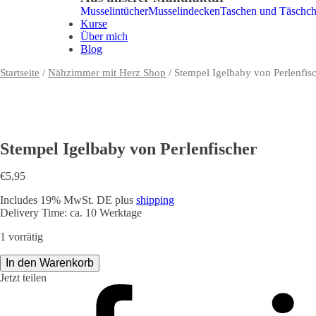
Musselintücher
Musselindecken
Taschen und Täschc
Kurse
Über mich
Blog
Startseite
/
Nähzimmer mit Herz Shop
/ Stempel Igelbaby von Perlenfis
Stempel Igelbaby von Perlenfischer
€
5,95
Includes 19% MwSt. DE plus
shipping
Delivery Time: ca. 10 Werktage
1 vorrätig
Stempel
In den Warenkorb
Igelbaby
Jetzt teilen
von
Perlenfischer
Menge