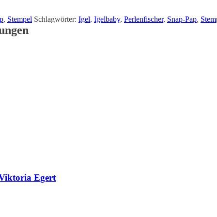
p
,
Stempel
Schlagwörter:
Igel
,
Igelbaby
,
Perlenfischer
,
Snap-Pap
,
Stem
tungen
iktoria Egert