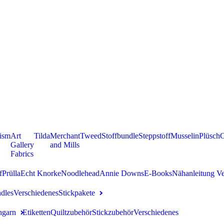
ism
Art
Tilda
Merchant
Tweed
Stoffbundle
Steppstoff
Musselin
Plüsch
C
Gallery
and Mills
Fabrics
f
Prülla
Echt Knorke
Noodlehead
Annie Downs
E-Books
Nähanleitung Ve
ndles
Verschiedenes
Stickpakete
hgarn
Etiketten
Quiltzubehör
Stickzubehör
Verschiedenes