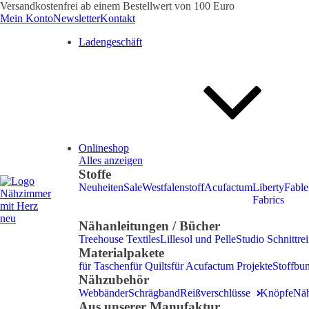
Versandkostenfrei ab einem Bestellwert von 100 Euro
Mein Konto
Newsletter
Kontakt
Ladengeschäft
Onlineshop
Alles anzeigen
Stoffe
Neuheiten
Sale
Westfalenstoff
Acufactum
Liberty
Fable
Fabrics
Nähanleitungen / Bücher
Treehouse Textiles
Lillesol und Pelle
Studio Schnittrei
Materialpakete
für Taschen
für Quilts
für Acufactum Projekte
Stoffbu
Nähzubehör
Webbänder
Schrägband
Reißverschlüsse
Knöpfe
Nä
Aus unserer Manufaktur