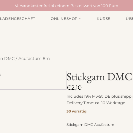
Versandkostenfrei ab einem Bestellwert von 100 Euro
LADENGESCHÄFT
ONLINESHOP
KURSE
ÜB
EN /
MATERIALPAKETE
NÄHZUBEH
für Taschen
Webbänder
für Quilts
Schrägband
arn DMC / Acufactum 8m
für Acufactum Projekte
Reißverschlüss
Stoffbundles
Knöpfe
Stickgarn DMC
Verschiedenes
Nähgarn
€
2,10
Stickpakete
Etiketten
Includes 19% MwSt. DE plus
shipp
Quiltzubehör
Delivery Time: ca. 10 Werktage
Stickzubehör
30 vorrätig
Verschiedenes
chiedenes
Stickgarn DMC Acufactum