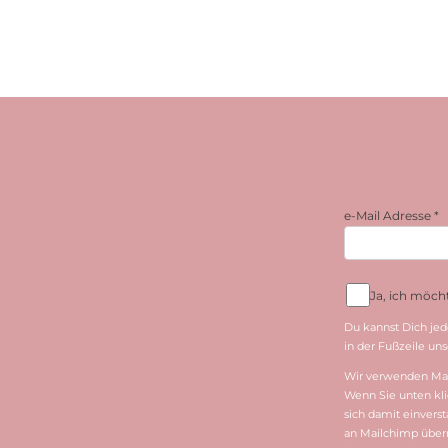
e-Mail Adresse
*
Ja, ich möc
Du kannst Dich jed
in der Fußzeile unse
Wir verwenden Mai
Wenn Sie unten kli
sich damit einvers
an Mailchimp überm