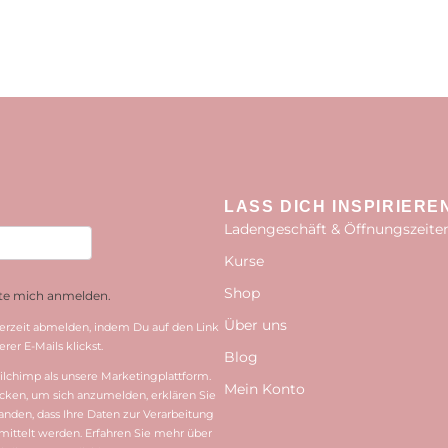
LASS DICH INSPIRIERE
Ladengeschäft & Öffnungszeite
Kurse
Shop
hte mich anmelden.
Über uns
erzeit abmelden, indem Du auf den Link
rer E-Mails klickst.
Blog
lchimp als unsere Marketingplattform.
Mein Konto
cken, um sich anzumelden, erklären Sie
tanden, dass Ihre Daten zur Verarbeitung
ittelt werden. Erfahren Sie mehr über