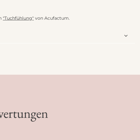
ch
"Tuchfühlung"
von Acufactum.
wertungen