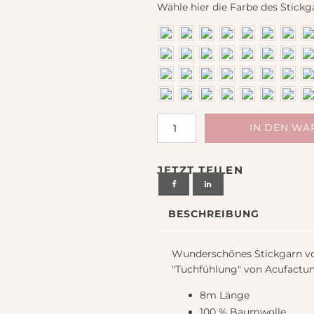
Wähle hier die Farbe des Stickg
Stickgarn
IN DEN W
DMC
/
JETZT TEILEN
Acufactum
8m
Menge
BESCHREIBUNG
Wunderschönes Stickgarn vo
"Tuchfühlung" von Acufactu
8m Länge
100 % Baumwolle