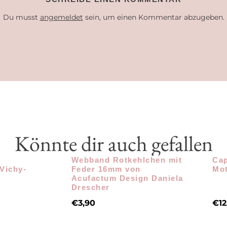
Du musst
angemeldet
sein, um einen Kommentar abzugeben.
Könnte dir auch gefallen
Webband Rotkehlchen mit
Cap
 Vichy-
Feder 16mm von
Mot
Acufactum Design Daniela
Drescher
€
3,90
€
12