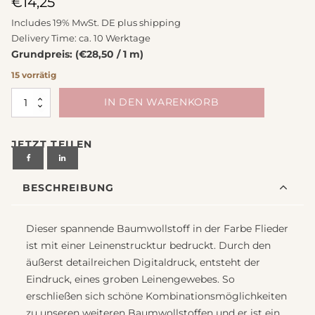
€
14,25
Includes 19% MwSt. DE plus
shipping
Delivery Time: ca. 10 Werktage
Grundpreis: (€28,50 / 1 m)
15 vorrätig
Stoff
IN DEN WARENKORB
Baumwolle
Emma
JETZT TEILEN
flieder
Leinenoptik
Acufactum
BESCHREIBUNG
Menge
Dieser spannende Baumwollstoff in der Farbe Flieder
ist mit einer Leinenstrucktur bedruckt. Durch den
äußerst detailreichen Digitaldruck, entsteht der
Eindruck, eines groben Leinengewebes. So
erschließen sich schöne Kombinationsmöglichkeiten
zu unseren weiteren Baumwollstoffen und er ist ein