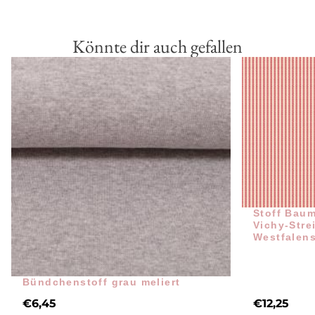
Könnte dir auch gefallen
Stoff Bau
Vichy-Stre
Westfalens
Bündchenstoff grau meliert
€
6,45
€
12,25