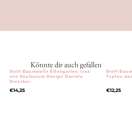
Könnte dir auch gefallen
Stoff Baumwolle Elfengarten rosa
Stoff Baum
von Acufactum Design Daniela
Tupfen wei
Drescher
€
14,25
€
12,25