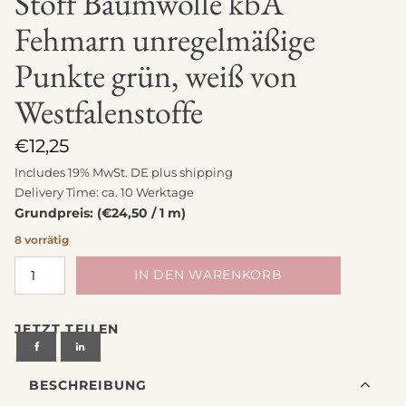
Stoff Baumwolle kbA
Fehmarn unregelmäßige
Punkte grün, weiß von
Westfalenstoffe
€
12,25
Includes 19% MwSt. DE plus
shipping
Delivery Time: ca. 10 Werktage
Grundpreis: (€24,50 / 1 m)
8 vorrätig
Stoff
IN DEN WARENKORB
Baumwolle
kbA
JETZT TEILEN
Fehmarn
unregelmäßige
Punkte
BESCHREIBUNG
grün,