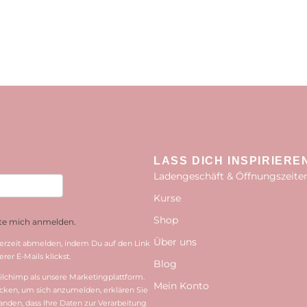
LASS DICH INSPIRIERE
Ladengeschäft & Öffnungszeite
Kurse
Shop
hte mich anmelden.
Über uns
erzeit abmelden, indem Du auf den Link
rer E-Mails klickst.
Blog
lchimp als unsere Marketingplattform.
Mein Konto
cken, um sich anzumelden, erklären Sie
tanden, dass Ihre Daten zur Verarbeitung