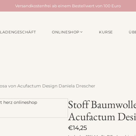
Versandkostenfrei ab einem Bestellwert von 100 Euro
LADENGESCHÄFT
ONLINESHOP
KURSE
ÜB
EN /
MATERIALPAKETE
NÄHZUBEH
für Taschen
Webbänder
für Quilts
Schrägband
für Acufactum Projekte
Reißverschlüss
Stoffbundles
Knöpfe
rosa von Acufactum Design Daniela Drescher
Verschiedenes
Nähgarn
Stoff Baumwolle
Stickpakete
Etiketten
Acufactum Desi
Quiltzubehör
Stickzubehör
€
14,25
Verschiedenes