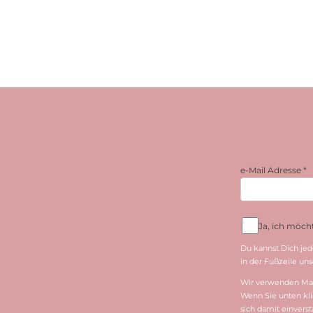
e-Mail Adresse
*
Ja, ich möc
Du kannst Dich jed
in der Fußzeile unse
Wir verwenden Mai
Wenn Sie unten kli
sich damit einvers