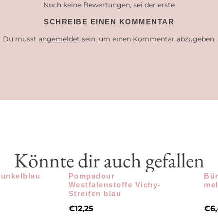
Noch keine Bewertungen, sei der erste
SCHREIBE EINEN KOMMENTAR
Du musst
angemeldet
sein, um einen Kommentar abzugeben.
Könnte dir auch gefallen
dunkelblau
Pompadour
Bün
Westfalenstoffe Vichy-
mel
Streifen blau
€
12,25
€
6