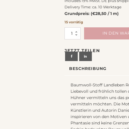
Includes 19% MwSt. DE plus
shipp
chiedenes
Delivery Time: ca. 10 Werktage
Grundpreis: (€28,50 / 1 m)
15 vorrätig
Stoff
IN DEN W
Baumwolle
Landleben
JETZT TEILEN
rosa
von
Acufactum
BESCHREIBUNG
Design
Daniela
Drescher
Baumwoll-Stoff Landleben Ro
Menge
Liebevoll und fröhlich toll
Hühner vermitteln uns das pu
vermitteln möchten. Die Mot
Künstlerin und Autorin Danie
inspirieren von den Motiven 
Phantasie sind keine Grenzen