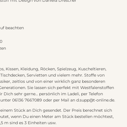
toff mit Design von Daniela Drescher
lauf beachten
00
zen
s, Kissen, Kleidung, Röcken, Spielzeug, Kuscheltieren,
 Tischdecken, Servietten und vielem mehr. Stoffe von
siker, zeitlos und von einer wirklich ganz besonderen
 Generationen. Sie lassen sich perfekt mit Westfalenstoffen
 Dich sehr gerne... persönlich im Ladeli, per Telefon
unter 06136 7667089 oder per Mail an d.supp@t-online.de.
 einem Stück an Dich gesendet. Der Preis berechnet sich
eutet, wenn Du einen Meter am Stück bestellen möchtest,
1,5 m sind es 3 Einheiten usw.