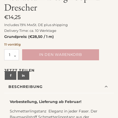
Drescher
€
14,25
Includes 19% MwSt. DE plus
shipping
Delivery Time: ca. 10 Werktage
Grundpreis: (€28,50 / 1 m)
11 vorrätig
Stoff
IN DEN WARENKORB
Baumwolle
Schmetterlingstanz
JETZT TEILEN
von
Acufactum
Design
BESCHREIBUNG
Sophia
Drescher
Menge
Vorbestellung, Lieferung ab Februar!
Schmetterlingstanz  Eleganz in jeder Faser. Der
Baumwollstoff Schmetterlingstanz aus der