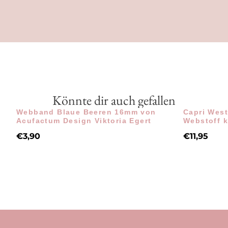
Könnte dir auch gefallen
Webband Blaue Beeren 16mm von
Capri West
Acufactum Design Viktoria Egert
Webstoff k
€
3,90
€
11,95