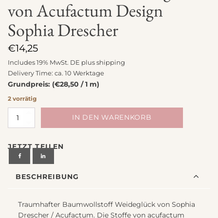
von Acufactum Design
Sophia Drescher
€
14,25
Includes 19% MwSt. DE plus
shipping
Delivery Time: ca. 10 Werktage
Grundpreis: (€28,50 / 1 m)
2 vorrätig
Stoff
IN DEN WARENKORB
Baumwolle
Weideglück
JETZT TEILEN
von
Acufactum
Design
BESCHREIBUNG
Sophia
Drescher
Menge
Traumhafter Baumwollstoff Weideglück von Sophia
Drescher / Acufactum. Die Stoffe von acufactum