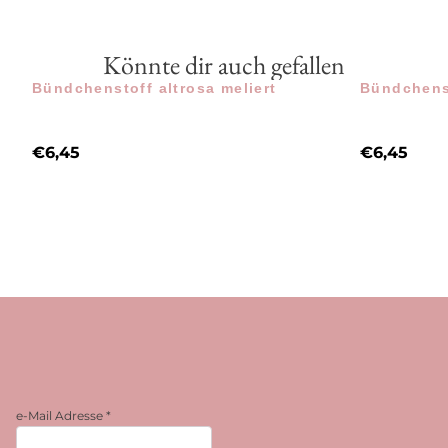
Könnte dir auch gefallen
Bündchenstoff altrosa meliert
Bündchenst
€
6,45
€
6,45
e-Mail Adresse
*