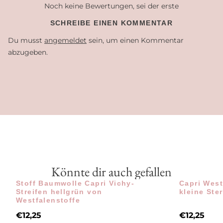
Noch keine Bewertungen, sei der erste
SCHREIBE EINEN KOMMENTAR
Du musst
angemeldet
sein, um einen Kommentar
abzugeben.
Könnte dir auch gefallen
Stoff Baumwolle Capri Vichy-
Capri West
Streifen hellgrün von
kleine Ste
Westfalenstoffe
€
12,25
€
12,25