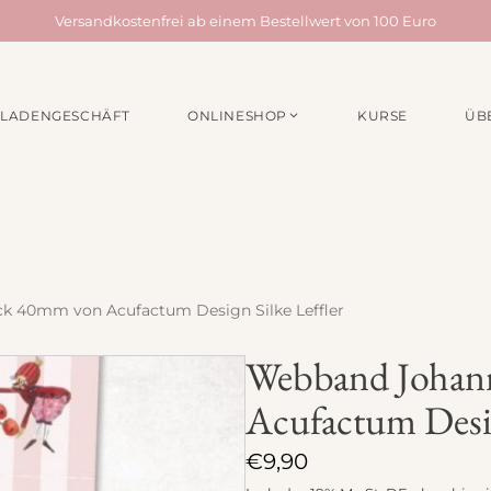
Versandkostenfrei ab einem Bestellwert von 100 Euro
LADENGESCHÄFT
ONLINESHOP
KURSE
ÜB
EN /
MATERIALPAKETE
NÄHZUBEH
für Taschen
Webbänder
für Quilts
Schrägband
für Acufactum Projekte
Reißverschlüss
Stoffbundles
Knöpfe
k 40mm von Acufactum Design Silke Leffler
Verschiedenes
Nähgarn
Webband Johan
Stickpakete
Etiketten
Acufactum Desig
Quiltzubehör
Stickzubehör
€
9,90
Verschiedenes