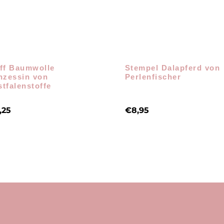
ff Baumwolle
Stempel Dalapferd von
nzessin von
Perlenfischer
tfalenstoffe
,25
€
8,95