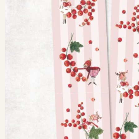
Nähanleitung Vers
Tweed
Bücher
Stoffbundle
Steppstoff
Musselin
Plüsch
Canvas
Jersey
Strickstoff
Wollwalk
Cord
Sweat
Leinen
Webware / Verschiedenes
Bündchen