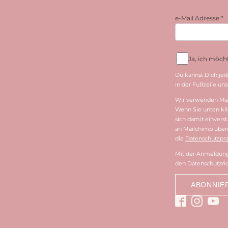
e-Mail Adresse
*
Ja, ich möc
Du kannst Dich jed
in der Fußzeile unse
Wir verwenden Mai
Wenn Sie unten kli
sich damit einvers
an Mailchimp überm
die
Datenschutzpra
Mit der Anmeldung 
den Datenschutzric