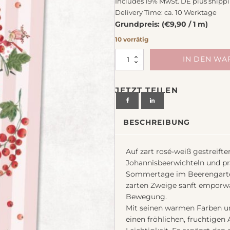
Includes 19% MwSt. DE plus
shipp
chiedenes
Delivery Time: ca. 10 Werktage
Grundpreis: (€9,90 / 1 m)
10 vorrätig
Webband
IN DEN W
Johannisbeerglück
40mm
JETZT TEILEN
von
Acufactum
Design
BESCHREIBUNG
Silke
Leffler
Menge
Auf zart rosé-weiß gestreifte
Johannisbeerwichteln und pr
Sommertage im Beerengarten 
zarten Zweige sanft emporwa
Bewegung.
Mit seinen warmen Farben un
einen fröhlichen, fruchtige