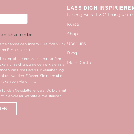
LASS DICH INSPIRIERE
Ladengeschäft & Öffnungszeite
Kurse
Shop
hte mich anmelden.
Über uns
erzeit abmelden, indem Du auf den Link
rer E-Mails klickst.
Blog
lchimp als unsere Marketingplattform.
Mein Konto
cken, um sich anzumelden, erklären Sie
tanden, dass Ihre Daten zur Verarbeitung
ittelt werden. Erfahren Sie mehr über
ktiken
von Mailchimp.
für den Newsletter erklärst Du Dich mit
htlinien dieser Website einverstanden.